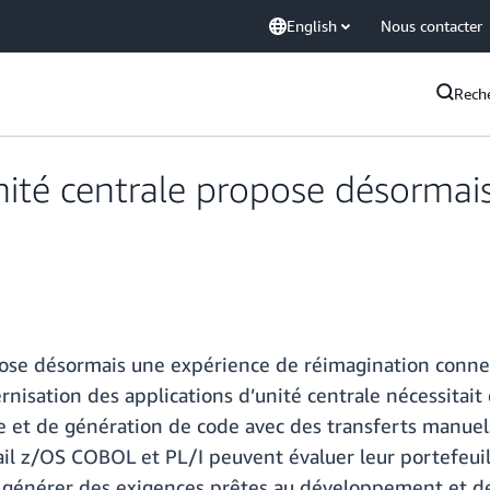
English
Nous contacter
Rech
té centrale propose désormais 
se désormais une expérience de réimagination connecté
nisation des applications d’unité centrale nécessitait 
se et de génération de code avec des transferts manuels
ail z/OS COBOL et PL/I peuvent évaluer leur portefeuill
 de générer des exigences prêtes au développement et d