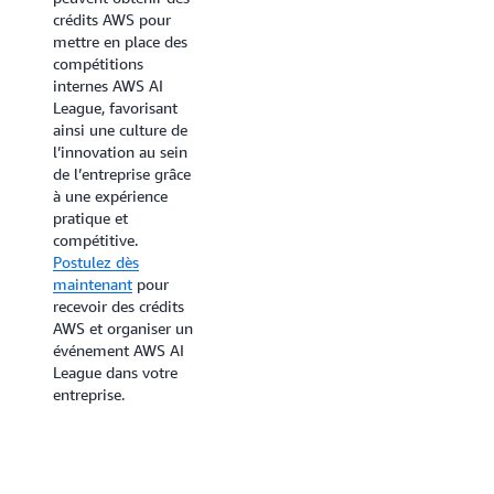
crédits AWS pour
monde entier. Le
mettre en place des
programme fournit
compétitions
une expérience
internes AWS AI
pratique et
League, favorisant
immédiate des
ainsi une culture de
solutions d’IA AWS
l’innovation au sein
grâce à des défis
de l’entreprise grâce
chronométrés, des
à une expérience
classements et des
pratique et
formats de
compétitive.
compétition axés
Postulez dès
sur l’innovation.
maintenant
pour
recevoir des crédits
AWS et organiser un
événement AWS AI
League dans votre
entreprise.