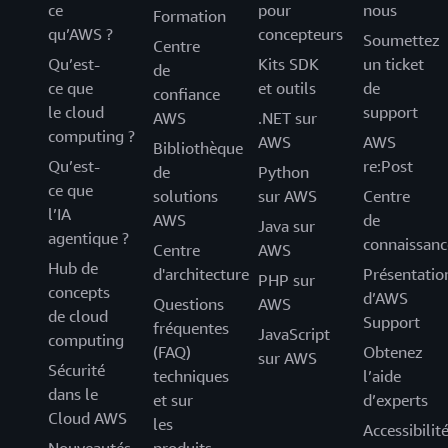
ce
pour
nous
Formation
qu’AWS ?
concepteurs
Soumettez
Centre
Qu’est-
Kits SDK
un ticket
de
ce que
et outils
de
confiance
le cloud
support
AWS
.NET sur
computing ?
AWS
AWS
Bibliothèque
Qu’est-
re:Post
de
Python
ce que
solutions
sur AWS
Centre
l’IA
AWS
de
Java sur
agentique ?
connaissanc
Centre
AWS
Hub de
d'architecture
Présentatio
PHP sur
concepts
d’AWS
Questions
AWS
de cloud
Support
fréquentes
JavaScript
computing
(FAQ)
Obtenez
sur AWS
Sécurité
techniques
l’aide
dans le
et sur
d’experts
Cloud AWS
les
Accessibilit
Nouveautés
produits