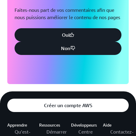
Faites-nous part de vos commentaires afin que
nous puissions améliorer le contenu de nos pages
Oui
Non
Créer un compte AWS
Apprendre
Ressources
Développeurs
Aide
Qu’est-
Démarrer
Centre
Contactez-