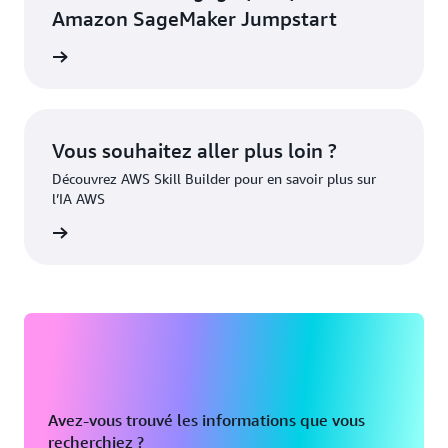
Amazon SageMaker Jumpstart
a vidéo
Vous souhaitez aller plus loin ?
Découvrez AWS Skill Builder pour en savoir plus sur
l’IA AWS
oir plus
Avez-vous trouvé les informations que vous
recherchiez ?