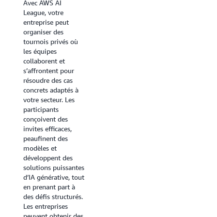
Avec AWS AI
re:Invent
League, votre
entreprise peut
Les développeurs
organiser des
peuvent participer
tournois privés où
aux compétitions
les équipes
AWS AI League lors
collaborent et
de certains
s’affrontent pour
événements
AWS
résoudre des cas
Summit
et
AWS
concrets adaptés à
re:Invent
, ce qui leur
votre secteur. Les
permet de se
participants
mesurer aux autres
conçoivent des
tout en utilisant
invites efficaces,
directement les
peaufinent des
services d’IA AWS.
modèles et
Cela offre un
développent des
environnement
solutions puissantes
compétitif où ils
d’IA générative, tout
peuvent relever de
en prenant part à
vrais défis métiers
des défis structurés.
et tester leurs
Les entreprises
compétences face à
peuvent obtenir des
des pairs venus du