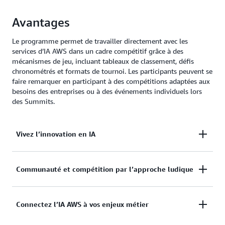
Avantages
Le programme permet de travailler directement avec les
services d’IA AWS dans un cadre compétitif grâce à des
mécanismes de jeu, incluant tableaux de classement, défis
chronométrés et formats de tournoi. Les participants peuvent se
faire remarquer en participant à des compétitions adaptées aux
besoins des entreprises ou à des événements individuels lors
des Summits.
Vivez l’innovation en IA
Commencez immédiatement à créer des solutions
Communauté et compétition par l’approche ludique
d’IA sans longue préparation. Découvrez la
puissance des services d’IA AWS grâce à une
Renforcez votre maîtrise des services d’IA AWS
Connectez l’IA AWS à vos enjeux métier
compétition structurée qui produit des résultats
grâce à un programme compétitif. Favorisez
concrets et une mise en pratique directe. Pas de