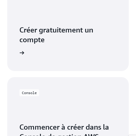
sont appliquées automatiquement au premier
démarrage.
Créer gratuitement un
compte
S’inscrire
Console
Commencer à créer dans la