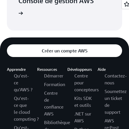
Console de gestion AWS
connecter
Créer un compte AWS
Apprendre
Ressources
Développeurs
Aide
Qu’est-
Démarrer
Centre
Contactez-
ce
pour
nous
Formation
qu’AWS ?
concepteurs
Soumettez
Centre
Qu’est-
Kits SDK
un ticket
de
ce que
et outils
de
confiance
le cloud
support
AWS
.NET sur
computing ?
AWS
AWS
Bibliothèque
Qu’est-
re:Post