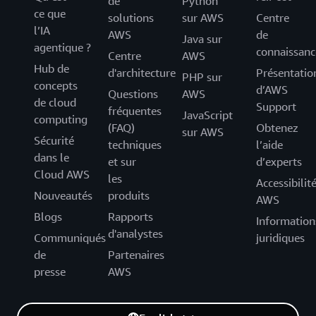
de
Python
ce que
solutions
sur AWS
Centre
l’IA
AWS
de
Java sur
agentique ?
connaissanc
Centre
AWS
Hub de
d'architecture
Présentatio
PHP sur
concepts
d’AWS
Questions
AWS
de cloud
Support
fréquentes
JavaScript
computing
(FAQ)
Obtenez
sur AWS
Sécurité
techniques
l’aide
dans le
et sur
d’experts
Cloud AWS
les
Accessibilit
Nouveautés
produits
AWS
Blogs
Rapports
Information
d'analystes
Communiqués
juridiques
de
Partenaires
presse
AWS