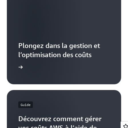
Plongez dans la gestion et
l’optimisation des coûts
voir plus
Guide
Découvrez comment gérer
vos coûts AWS à l’aide de