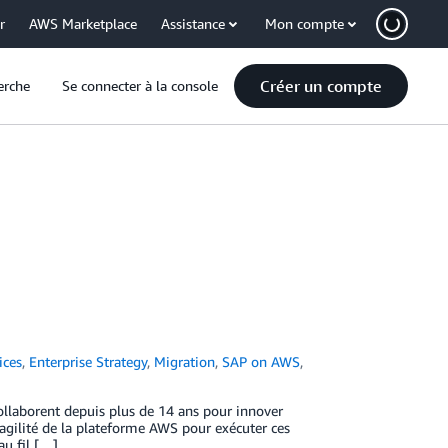
r
AWS Marketplace
Assistance
Mon compte
Créer un compte
erche
Se connecter à la console
ices
,
Enterprise Strategy
,
Migration
,
SAP on AWS
,
ollaborent depuis plus de 14 ans pour innover
 l’agilité de la plateforme AWS pour exécuter ces
au fil […]