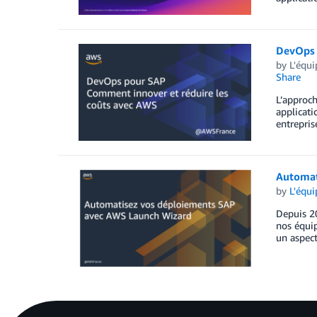
DevOps 
by
L'équ
Share
L’approch
applicati
entrepris
Automat
by
L'équ
Depuis 20
nos équip
un aspect