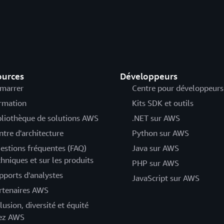
ources
Développeurs
marrer
Centre pour développeurs
rmation
Kits SDK et outils
bliothèque de solutions AWS
.NET sur AWS
ntre d'architecture
Python sur AWS
estions fréquentes (FAQ)
Java sur AWS
chniques et sur les produits
PHP sur AWS
pports d'analystes
JavaScript sur AWS
rtenaires AWS
lusion, diversité et équité
ez AWS