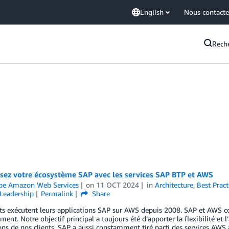
English
Nous contacte
Rech
sez votre écosystème SAP avec les services SAP BTP et AWS
ipe Amazon Web Services
on
11 OCT 2024
in
Architecture
,
Best Pract
Leadership
Permalink
Share
ts exécutent leurs applications SAP sur AWS depuis 2008. SAP et AWS c
ment. Notre objectif principal a toujours été d’apporter la flexibilité et
ons de nos clients. SAP a aussi constamment tiré parti des services AWS 