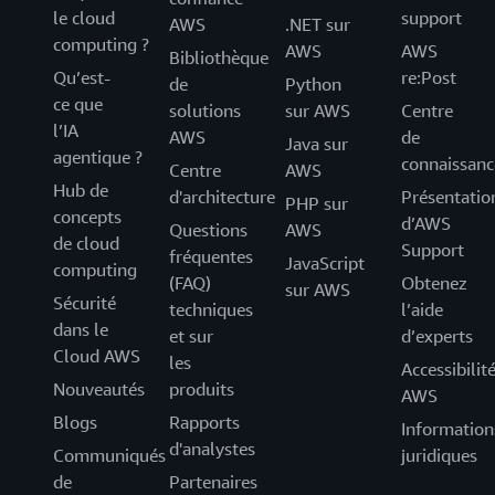
le cloud
support
AWS
.NET sur
computing ?
AWS
AWS
Bibliothèque
Qu’est-
re:Post
de
Python
ce que
solutions
sur AWS
Centre
l’IA
AWS
de
Java sur
agentique ?
connaissanc
Centre
AWS
Hub de
d'architecture
Présentatio
PHP sur
concepts
d’AWS
Questions
AWS
de cloud
Support
fréquentes
JavaScript
computing
(FAQ)
Obtenez
sur AWS
Sécurité
techniques
l’aide
dans le
et sur
d’experts
Cloud AWS
les
Accessibilit
Nouveautés
produits
AWS
Blogs
Rapports
Information
d'analystes
Communiqués
juridiques
de
Partenaires