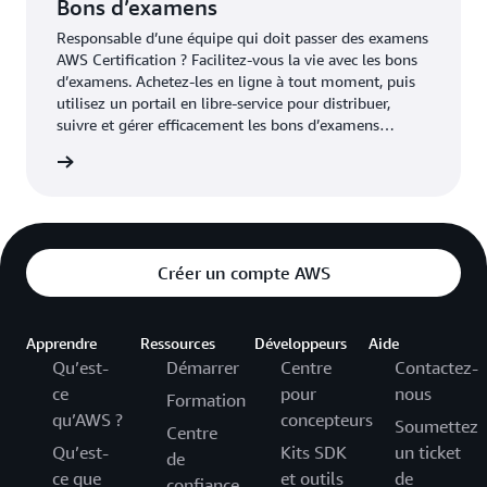
Bons d’examens
Responsable d’une équipe qui doit passer des examens
AWS Certification ? Facilitez-vous la vie avec les bons
d’examens. Achetez-les en ligne à tout moment, puis
utilisez un portail en libre-service pour distribuer,
suivre et gérer efficacement les bons d’examens
standards.
examens
Créer un compte AWS
Apprendre
Ressources
Développeurs
Aide
Qu’est-
Démarrer
Centre
Contactez-
ce
pour
nous
Formation
qu’AWS ?
concepteurs
Soumettez
Centre
Qu’est-
Kits SDK
un ticket
de
ce que
et outils
de
confiance