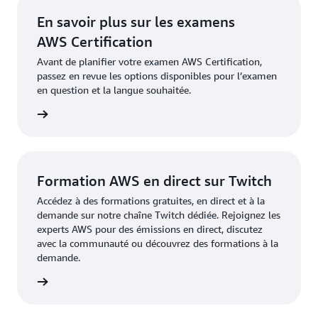
gestion de projet, etc.) qui veulent acquérir des
vous connecter à votre
compte AWS Certification
Cloud Quest : Recertification Cloud Practitioner
.
En savoir plus sur les examens
connaissances sur le cloud et communiquer plus
pour accéder à cette réduction.
Cette option guidée et adaptée à votre rythme
efficacement avec les équipes techniques et les
AWS Certification
est gratuite pendant la période bêta qui se
clients.
Avant de planifier votre examen AWS Certification,
termine fin juillet 2025. Aucune préparation à
passez en revue les options disponibles pour l’examen
l’examen ni aucun examen n’est nécessaire pour
en question et la langue souhaitée.
cette option de recertification basée sur le jeu.
examens
Réussissez la dernière version de l'examen AWS
Certified Cloud Practitioner
Réussir un examen de niveau Associé ou
Professionnel
Formation AWS en direct sur Twitch
Accédez à des formations gratuites, en direct et à la
demande sur notre chaîne Twitch dédiée. Rejoignez les
experts AWS pour des émissions en direct, discutez
avec la communauté ou découvrez des formations à la
demande.
oir plus