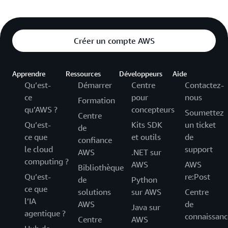
Créer un compte AWS
Apprendre
Ressources
Développeurs
Aide
Qu’est-
Démarrer
Centre
Contactez-
ce
pour
nous
Formation
qu’AWS ?
concepteurs
Soumettez
Centre
Qu’est-
Kits SDK
un ticket
de
ce que
et outils
de
confiance
le cloud
support
AWS
.NET sur
computing ?
AWS
AWS
Bibliothèque
Qu’est-
re:Post
de
Python
ce que
solutions
sur AWS
Centre
l’IA
AWS
de
Java sur
agentique ?
connaissanc
Centre
AWS