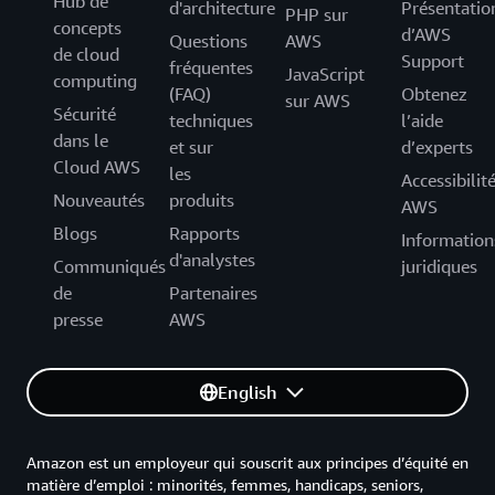
Hub de
d'architecture
Présentatio
PHP sur
concepts
d’AWS
Questions
AWS
de cloud
Support
fréquentes
JavaScript
computing
(FAQ)
Obtenez
sur AWS
Sécurité
techniques
l’aide
dans le
et sur
d’experts
Cloud AWS
les
Accessibilit
Nouveautés
produits
AWS
Blogs
Rapports
Information
d'analystes
Communiqués
juridiques
de
Partenaires
presse
AWS
English
Amazon est un employeur qui souscrit aux principes d’équité en
matière d’emploi : minorités, femmes, handicaps, seniors,