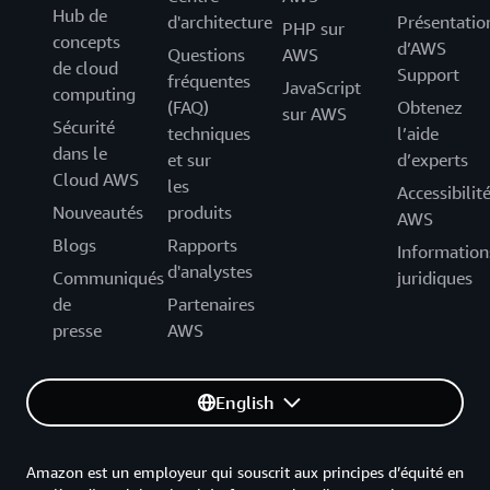
Hub de
d'architecture
Présentatio
PHP sur
concepts
d’AWS
Questions
AWS
de cloud
Support
fréquentes
JavaScript
computing
(FAQ)
Obtenez
sur AWS
Sécurité
techniques
l’aide
dans le
et sur
d’experts
Cloud AWS
les
Accessibilit
Nouveautés
produits
AWS
Blogs
Rapports
Information
d'analystes
Communiqués
juridiques
de
Partenaires
presse
AWS
English
Amazon est un employeur qui souscrit aux principes d’équité en