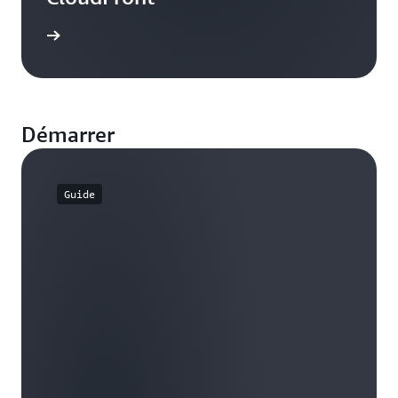
e de cas
Démarrer
Guide