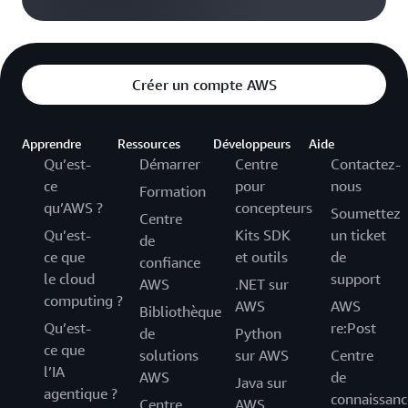
Créer un compte AWS
Apprendre
Ressources
Développeurs
Aide
Qu’est-
Démarrer
Centre
Contactez-
ce
pour
nous
Formation
qu’AWS ?
concepteurs
Soumettez
Centre
Qu’est-
Kits SDK
un ticket
de
ce que
et outils
de
confiance
le cloud
support
AWS
.NET sur
computing ?
AWS
AWS
Bibliothèque
Qu’est-
re:Post
de
Python
ce que
solutions
sur AWS
Centre
l’IA
AWS
de
Java sur
agentique ?
connaissanc
Centre
AWS