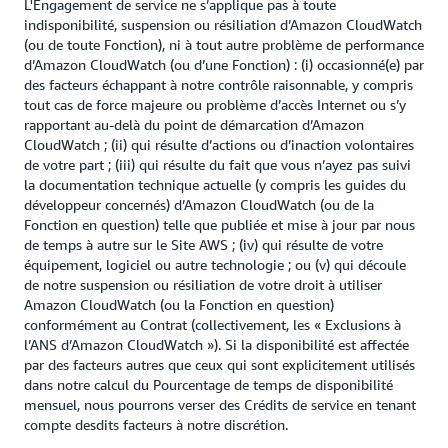
L'Engagement de service ne s’applique pas à toute
indisponibilité, suspension ou résiliation d’Amazon CloudWatch
(ou de toute Fonction), ni à tout autre problème de performance
d’Amazon CloudWatch (ou d’une Fonction) : (i) occasionné(e) par
des facteurs échappant à notre contrôle raisonnable, y compris
tout cas de force majeure ou problème d’accès Internet ou s’y
rapportant au-delà du point de démarcation d’Amazon
CloudWatch ; (ii) qui résulte d’actions ou d’inaction volontaires
de votre part ; (iii) qui résulte du fait que vous n’ayez pas suivi
la documentation technique actuelle (y compris les guides du
développeur concernés) d’Amazon CloudWatch (ou de la
Fonction en question) telle que publiée et mise à jour par nous
de temps à autre sur le Site AWS ; (iv) qui résulte de votre
équipement, logiciel ou autre technologie ; ou (v) qui découle
de notre suspension ou résiliation de votre droit à utiliser
Amazon CloudWatch (ou la Fonction en question)
conformément au Contrat (collectivement, les « Exclusions à
l’ANS d’Amazon CloudWatch »). Si la disponibilité est affectée
par des facteurs autres que ceux qui sont explicitement utilisés
dans notre calcul du Pourcentage de temps de disponibilité
mensuel, nous pourrons verser des Crédits de service en tenant
compte desdits facteurs à notre discrétion.