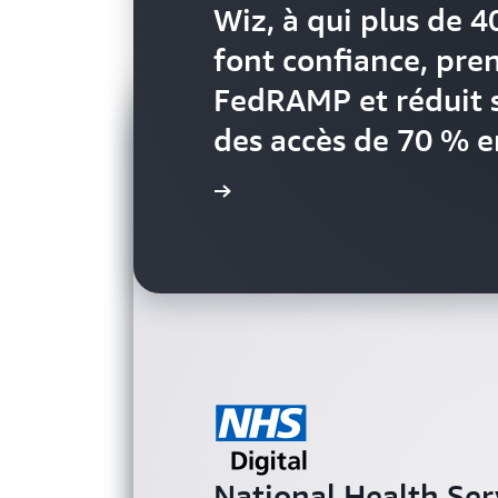
Wiz, à qui plus de 
font confiance, pren
FedRAMP et réduit s
des accès de 70 % 
Lire l'étude de cas
Purina, une société
National Health Serv