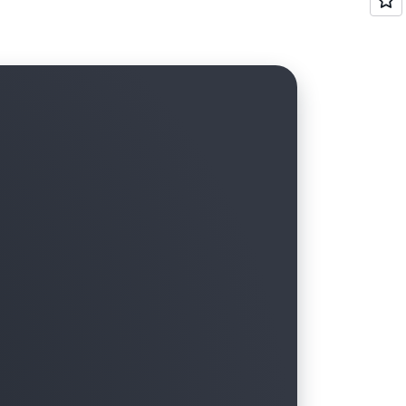
h 2.0. Émettez des jetons à durée de vie
e au lieu d’utiliser des clés API statiques, et
nateur à ordinateur dans votre
on des identités M2M