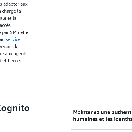
us adapter aux
n charge la
ale et la
’accès
 par SMS et e-
 au
service
servant de
re aux agents
et tierces.
Cognito
Maintenez une authentif
humaines et les identit