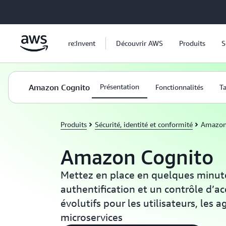
Passer au contenu principal
re:Invent
Découvrir AWS
Produits
S
Amazon Cognito
Présentation
Fonctionnalités
Ta
Produits
Sécurité, identité et conformité
Amazon
Amazon Cognito
Mettez en place en quelques minut
authentification et un contrôle d’ac
évolutifs pour les utilisateurs, les a
microservices