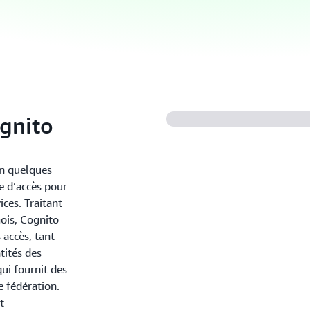
gnito
en quelques
e d’accès pour
ices. Traitant
mois, Cognito
 accès, tant
tités des
qui fournit des
e fédération.
t