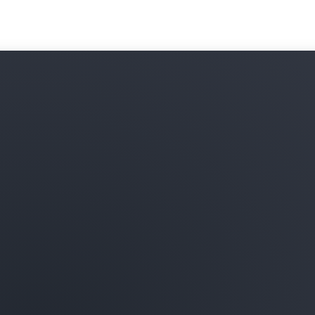
d’identification client OAut
limitée et à portée restreint
sécurisez les appels d’ordi
environnement AWS.
En savoir plus sur la gesti