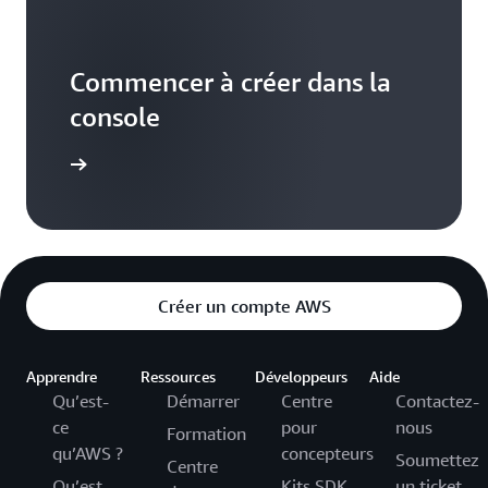
Commencer à créer dans la
console
connecter
Créer un compte AWS
Apprendre
Ressources
Développeurs
Aide
Qu’est-
Démarrer
Centre
Contactez-
ce
pour
nous
Formation
qu’AWS ?
concepteurs
Soumettez
Centre
Qu’est-
Kits SDK
un ticket