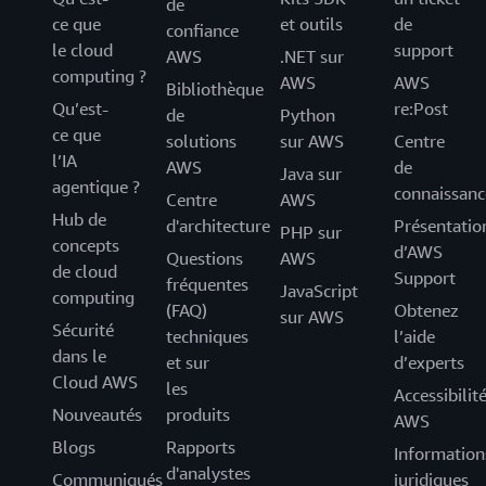
de
ce que
et outils
de
confiance
le cloud
support
AWS
.NET sur
computing ?
AWS
AWS
Bibliothèque
Qu’est-
re:Post
de
Python
ce que
solutions
sur AWS
Centre
l’IA
AWS
de
Java sur
agentique ?
connaissanc
Centre
AWS
Hub de
d'architecture
Présentatio
PHP sur
concepts
d’AWS
Questions
AWS
de cloud
Support
fréquentes
JavaScript
computing
(FAQ)
Obtenez
sur AWS
Sécurité
techniques
l’aide
dans le
et sur
d’experts
Cloud AWS
les
Accessibilit
Nouveautés
produits
AWS
Blogs
Rapports
Information
d'analystes
Communiqués
juridiques