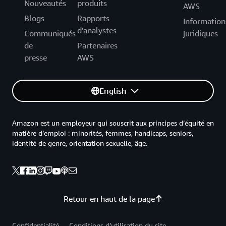
Nouveautés
produits
AWS
Blogs
Rapports
Information
d'analystes
Communiqués
juridiques
de
Partenaires
presse
AWS
English
Amazon est un employeur qui souscrit aux principes d’équité en
matière d’emploi : minorités, femmes, handicaps, seniors,
identité de genre, orientation sexuelle, âge.
Retour en haut de la page
Confidentialité
Conditions d’utilisation du site