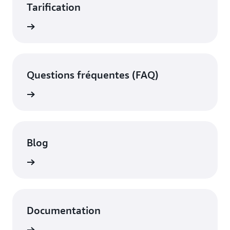
Tarification
fication
Questions fréquentes (FAQ)
les FAQ
Blog
 de blog
Documentation