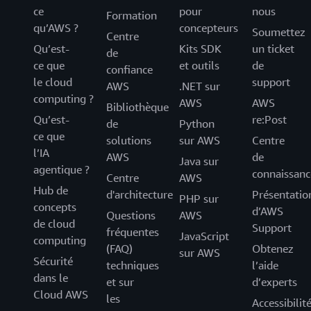
ce
pour
nous
Formation
qu’AWS ?
concepteurs
Soumettez
Centre
Qu’est-
Kits SDK
un ticket
de
ce que
et outils
de
confiance
le cloud
support
AWS
.NET sur
computing ?
AWS
AWS
Bibliothèque
Qu’est-
re:Post
de
Python
ce que
solutions
sur AWS
Centre
l’IA
AWS
de
Java sur
agentique ?
connaissanc
Centre
AWS
Hub de
d'architecture
Présentatio
PHP sur
concepts
d’AWS
Questions
AWS
de cloud
Support
fréquentes
JavaScript
computing
(FAQ)
Obtenez
sur AWS
Sécurité
techniques
l’aide
dans le
et sur
d’experts
Cloud AWS
les
Accessibilit