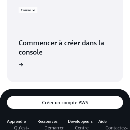
Console
Commencer à créer dans la
console
voir plus
Créer un compte AWS
Apprendre
Ressources
Développeurs
Aide
Qu’est-
Démarrer
Centre
Contactez-