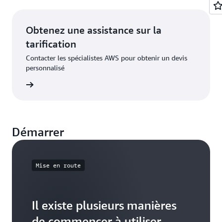
Obtenez une assistance sur la
tarification
Contacter les spécialistes AWS pour obtenir un devis
personnalisé
oir plus
Démarrer
Mise en route
Il existe plusieurs manières
de commencer à utiliser