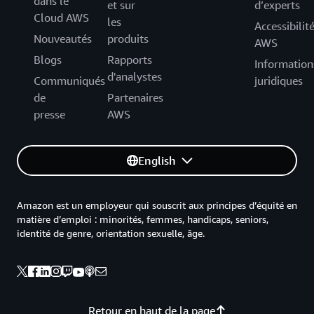
dans le
et sur
d’experts
Cloud AWS
les
Accessibilit
Nouveautés
produits
AWS
Blogs
Rapports
Information
d'analystes
Communiqués
juridiques
de
Partenaires
presse
AWS
English
Amazon est un employeur qui souscrit aux principes d’équité en
matière d’emploi : minorités, femmes, handicaps, seniors,
identité de genre, orientation sexuelle, âge.
Retour en haut de la page