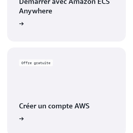
Démarrer avec Amazon ECS
Anywhere
démarrage
Offre gratuite
Créer un compte AWS
S'inscrire