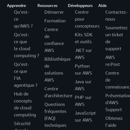
Apprendre
Ressources
Développeurs
Aide
Qu’est-
Démarrer
Centre
Contactez-
ce
pour
nous
Formation
qu’AWS ?
concepteurs
Soumettez
Centre
Qu’est-
Kits SDK
un ticket
de
ce que
et outils
de
confiance
le cloud
support
AWS
.NET sur
computing ?
AWS
AWS
Bibliothèque
Qu’est-
re:Post
de
Python
ce que
solutions
sur AWS
Centre
l’IA
AWS
de
Java sur
agentique ?
connaissanc
Centre
AWS
Hub de
d'architecture
Présentatio
PHP sur
concepts
d’AWS
Questions
AWS
de cloud
Support
fréquentes
JavaScript
computing
(FAQ)
Obtenez
sur AWS
Sécurité
techniques
l’aide