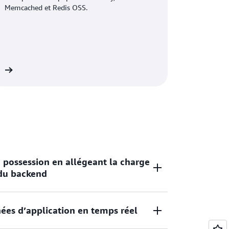
Memcached et Redis OSS.
us
e possession en allégeant la charge
 du backend
ées d’application en temps réel
ache et déchargez les E/S de la base de