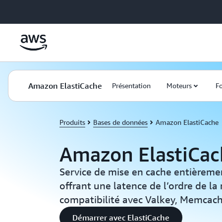
Passer au contenu principal
Amazon ElastiCache
Présentation
Moteurs
Fo
Produits
Bases de données
Amazon ElastiCache
Amazon ElastiCac
Service de mise en cache entièremen
offrant une latence de l’ordre de l
compatibilité avec Valkey, Memcac
Démarrer avec ElastiCache