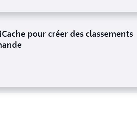
tiCache pour créer des classements
iCache pour calculer plus de
emande
chs