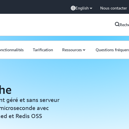
English
Nous contacter
Rech
nctionnalités
Tarification
Ressources
Questions fréquen
he
t géré et sans serveur
a microseconde avec
hed et Redis OSS