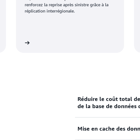
renforcez la reprise après sinistre grâce à la
réplication interrégionale.
savoir plus
En savoir pl
Réduire le coût total d
de la base de données
Mise en cache des donn
Mettez vos données en c