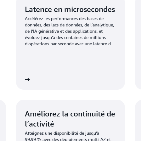
Latence en microsecondes
Accélérez les performances des bases de
données, des lacs de données, de l’analytique,
de l’IA générative et des applications, et
évoluez jusqu’à des centaines de millions
d’opérations par seconde avec une latence de
l’ordre de la microseconde, tout en réduisant
les coûts.
savoir plus
En savoir pl
Améliorez la continuité de
l’activité
Atteignez une disponibilité de jusqu’à
99,99 % avec des déploiements multi-AZ et