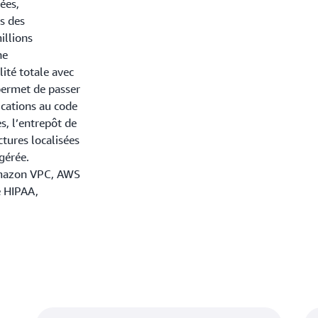
ées,
es des
illions
ne
ité totale avec
permet de passer
ications au code
s, l’entrepôt de
tures localisées
gérée.
(Amazon VPC, AWS
e HIPAA,