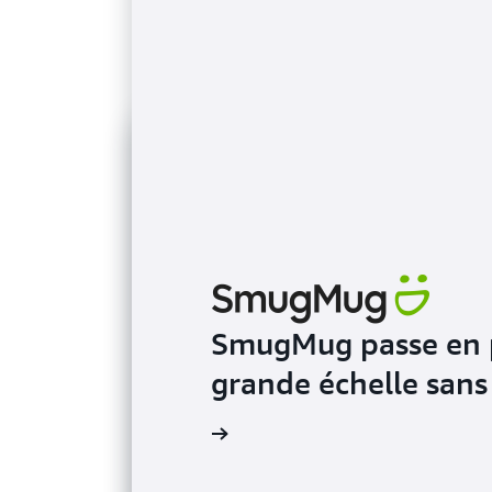
SmugMug passe en p
grande échelle sans
l’article du blog AWS News