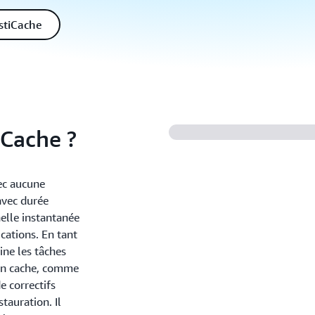
astiCache
iCache ?
ec aucune
avec durée
helle instantanée
cations. En tant
ine les tâches
e en cache, comme
e correctifs
stauration. Il