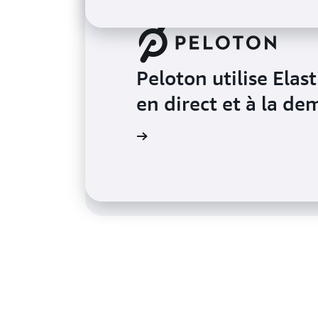
Peloton utilise Elas
Tinder utilise Elast
en direct et à la d
30 milliards de mat
Lire l’étude de cas
 sur la base de données AWS