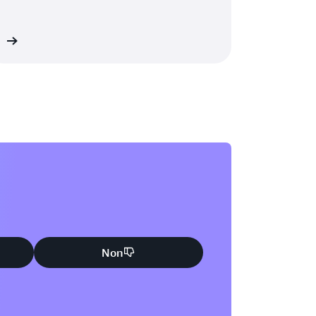
us
Non