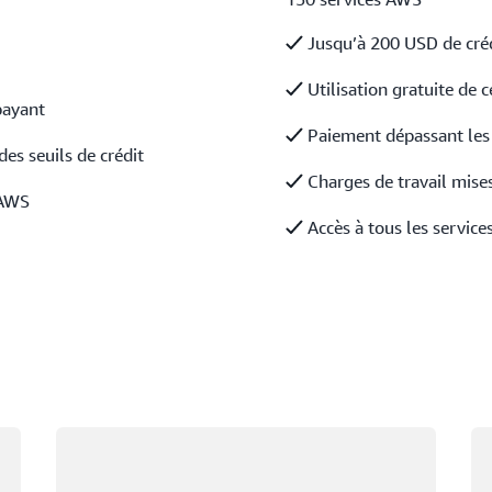
Jusqu’à 200 USD de créd
Utilisation gratuite de c
payant
Paiement dépassant les s
des seuils de crédit
Charges de travail mises 
 AWS
Accès à tous les service
Chargement
Ch