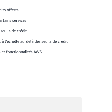
its offerts
ertains services
euils de crédit
à l'échelle au-delà des seuils de crédit
s et fonctionnalités AWS
argement