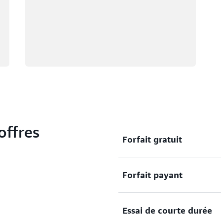
offres
Forfait gratuit
Forfait payant
Commencez votre parcours 
l’offre gratuite. Accédez à 
Explorez et testez les se
Essai de courte durée
de 6 mois.
Accédez à notre portefeuil