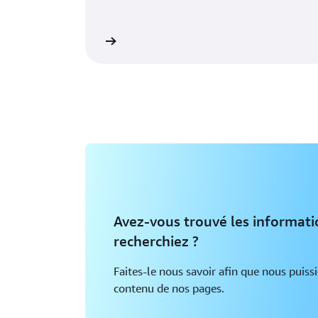
réer un compte AWS
En 
Avez-vous trouvé les informat
recherchiez ?
Faites-le nous savoir afin que nous puiss
contenu de nos pages.