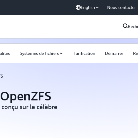
English
Nous contacter
Rech
alités
Systèmes de fichiers
Tarification
Démarrer
Re
FS
 OpenZFS
conçu sur le célèbre