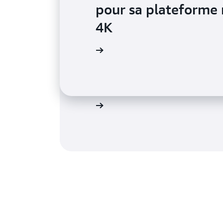
pour sa plateforme 
4K
Vela Games réduit l
En savoir plus
développeurs de jeu
OpenZFS
En savoir plus