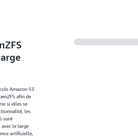
applications de serveur We
fichiers, notamment WordP
Testez efficacement les mod
d’application en quelques s
compilation grâce à un stoc
solutions DevOps, telles que
enZFS
harge
accès Amazon S3
penZFS afin de
e si elles se
tionnalité, les
S sont
 avec le large
nce artificielle,