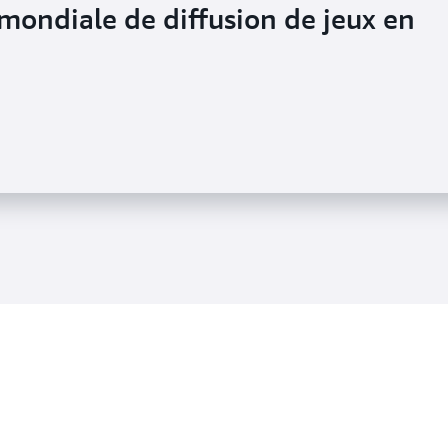
mondiale de diffusion de jeux en
es temps de création pour les
x de 60 % grâce à FSx pour