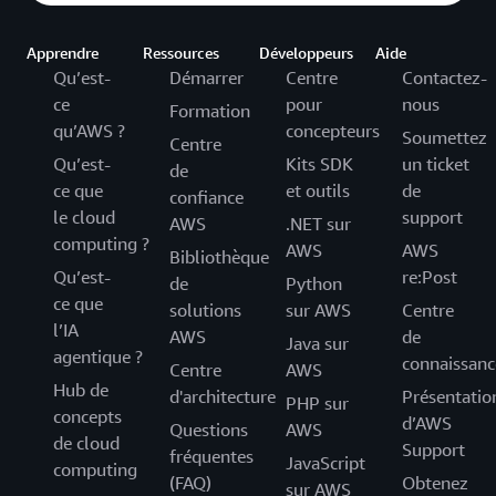
Apprendre
Ressources
Développeurs
Aide
Qu’est-
Démarrer
Centre
Contactez-
ce
pour
nous
Formation
qu’AWS ?
concepteurs
Soumettez
Centre
Qu’est-
Kits SDK
un ticket
de
ce que
et outils
de
confiance
le cloud
support
AWS
.NET sur
computing ?
AWS
AWS
Bibliothèque
Qu’est-
re:Post
de
Python
ce que
solutions
sur AWS
Centre
l’IA
AWS
de
Java sur
agentique ?
connaissanc
Centre
AWS
Hub de
d'architecture
Présentatio
PHP sur
concepts
d’AWS
Questions
AWS
de cloud
Support
fréquentes
JavaScript
computing
(FAQ)
Obtenez
sur AWS