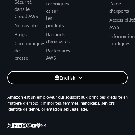
Sécurité
techniques
l’aide
dans le
et sur
d’experts
Cloud AWS
les
Accessibilit
Nouveautés
produits
AWS
Blogs
Rapports
Information
d'analystes
Communiqués
juridiques
de
Partenaires
presse
AWS
English
Amazon est un employeur qui souscrit aux principes d’équité en
matière d’emploi : minorités, femmes, handicaps, seniors,
identité de genre, orientation sexuelle, âge.