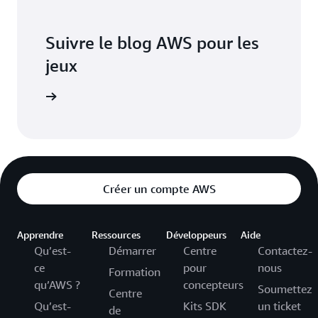
Suivre le blog AWS pour les
jeux
 les blogs
Créer un compte AWS
Apprendre
Ressources
Développeurs
Aide
Qu’est-
Démarrer
Centre
Contactez-
ce
pour
nous
Formation
qu’AWS ?
concepteurs
Soumettez
Centre
Qu’est-
Kits SDK
un ticket
de