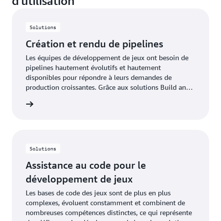
d'utilisation
délais de création et le nombre de versions.
Solutions
Création et rendu de pipelines
Les équipes de développement de jeux ont besoin de
pipelines hautement évolutifs et hautement
disponibles pour répondre à leurs demandes de
production croissantes. Grâce aux solutions Build and
Render Pipeline sur AWS, les équipes de
oir plus
développement peuvent créer, tester et publier des
versions de jeux qui tirent parti des ressources
élastiques gérées pour évoluer à la demande au fur et
à mesure que les builds sont lancés. En mettant en
œuvre ces solutions, les entreprises peuvent réduire le
Solutions
temps consacré aux processus de création de jeux.
Assistance au code pour le
développement de jeux
Les bases de code des jeux sont de plus en plus
complexes, évoluent constamment et combinent de
nombreuses compétences distinctes, ce qui représente