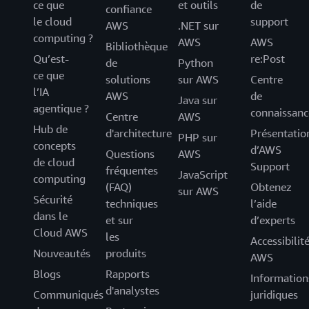
ce que
et outils
de
confiance
le cloud
support
AWS
.NET sur
computing ?
AWS
AWS
Bibliothèque
Qu’est-
re:Post
de
Python
ce que
solutions
sur AWS
Centre
l’IA
AWS
de
Java sur
agentique ?
connaissanc
Centre
AWS
Hub de
d'architecture
Présentatio
PHP sur
concepts
d’AWS
Questions
AWS
de cloud
Support
fréquentes
JavaScript
computing
(FAQ)
Obtenez
sur AWS
Sécurité
techniques
l’aide
dans le
et sur
d’experts
Cloud AWS
les
Accessibilit
Nouveautés
produits
AWS
Blogs
Rapports
Information
d'analystes
Communiqués
juridiques