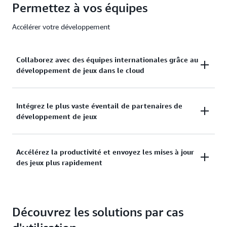
Permettez à vos équipes
Accélérer votre développement
Collaborez avec des équipes internationales grâce au
développement de jeux dans le cloud
Créez votre jeu en gardant la flexibilité à l'esprit
Intégrez le plus vaste éventail de partenaires de
grâce à l'infrastructure mondiale AWS. Permettez à
développement de jeux
votre équipe de créer du contenu, de concevoir et de
tester, où qu'elle se trouve.
AWS pour les jeux permet d'accéder facilement à
Accélérez la productivité et envoyez les mises à jour
l'achat et à l'utilisation de logiciels et de services
des jeux plus rapidement
cloud populaires auprès de partenaires du secteur
avec lesquels les développeurs de jeux sont déjà à
Mettez à l'échelle de manière dynamique grâce à un
l'aise.
pipeline de création rentable doté d'une expérience
Découvrez les solutions par cas
éprouvée et de fonctionnalités clés telles qu'Amazon
FSx, EFS, EC2 Spot et Autoscaling pour améliorer les