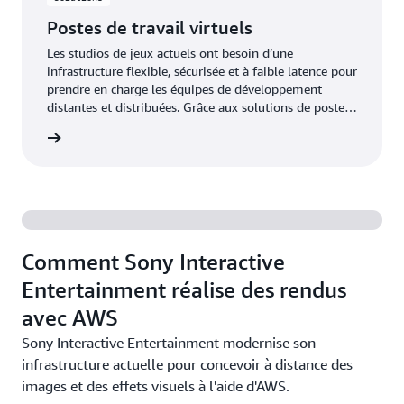
Postes de travail virtuels
Les studios de jeux actuels ont besoin d’une
infrastructure flexible, sécurisée et à faible latence pour
prendre en charge les équipes de développement
distantes et distribuées. Grâce aux solutions de postes
de travail virtuels sur AWS, les studios peuvent
oir plus
configurer des postes de travail adaptés aux outils de
développement et aux flux de travail nécessaires au
développement d’un jeu, tout en offrant une
expérience sûre et robuste aux producteurs et aux
développeurs de contenu, où qu’ils se trouvent.
Comment Sony Interactive
Entertainment réalise des rendus
avec AWS
Sony Interactive Entertainment modernise son
infrastructure actuelle pour concevoir à distance des
images et des effets visuels à l'aide d'AWS.