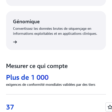
Génomique
Convertissez les données brutes de séquençage en
informations exploitables et en applications cliniques.
gment »
Mesurer ce qui compte
Plus de 1 000
exigences de conformité mondiales validées par des tiers
37