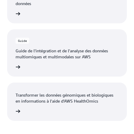
données
olutions
Guide
Guide de l'intégration et de l'analyse des données
multiomiques et multimodales sur AWS
olutions
Transformer les données génomiques et biologiques
en informations à l'aide d'AWS HealthOmics
a vidéo