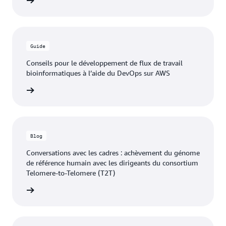
 le blog
Guide
Conseils pour le développement de flux de travail
bioinformatiques à l’aide du DevOps sur AWS
olutions
Blog
Conversations avec les cadres : achèvement du génome
de référence humain avec les dirigeants du consortium
Telomere-to-Telomere (T2T)
 le blog