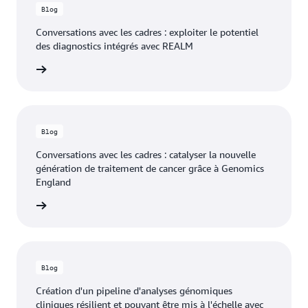
Blog
Conversations avec les cadres : exploiter le potentiel
des diagnostics intégrés avec REALM
 le blog
Blog
Conversations avec les cadres : catalyser la nouvelle
génération de traitement de cancer grâce à Genomics
England
 le blog
Blog
Création d'un pipeline d'analyses génomiques
cliniques résilient et pouvant être mis à l'échelle avec