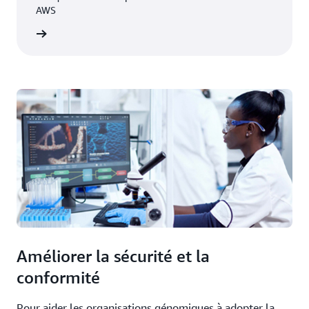
AWS
 le blog
Améliorer la sécurité et la
conformité
Pour aider les organisations génomiques à adopter la