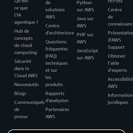
Qu’est-
re:Post
de
Python
ce que
solutions
sur AWS
Centre
l’IA
AWS
de
Java sur
agentique ?
connaissanc
Centre
AWS
Hub de
d'architecture
Présentatio
PHP sur
concepts
d’AWS
Questions
AWS
de cloud
Support
fréquentes
JavaScript
computing
(FAQ)
Obtenez
sur AWS
Sécurité
techniques
l’aide
dans le
et sur
d’experts
Cloud AWS
les
Accessibilit
Nouveautés
produits
AWS
Blogs
Rapports
Information
d'analystes
Communiqués
juridiques
de
Partenaires
presse
AWS