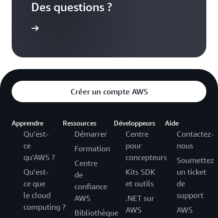
Des questions ?
aintenant
Créer un compte AWS
Apprendre
Ressources
Développeurs
Aide
Qu’est-
Démarrer
Centre
Contactez-
ce
pour
nous
Formation
qu’AWS ?
concepteurs
Soumettez
Centre
Qu’est-
Kits SDK
un ticket
de
ce que
et outils
de
confiance
le cloud
support
AWS
.NET sur
computing ?
AWS
AWS
Bibliothèque