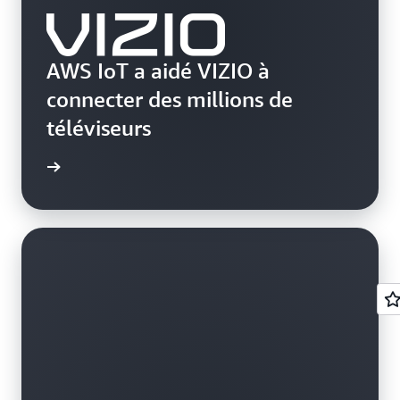
AWS IoT a aidé VIZIO à
connecter des millions de
téléviseurs
a vidéo