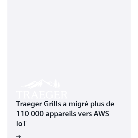
Traeger Grills a migré plus de
110 000 appareils vers AWS
IoT
oir plus