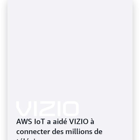
connecteurs cloud à cloud pour intégrer des
appareils connectés au cloud dans vos applications,
afin de rendre votre solution intelligente vraiment
complète.
AWS IoT a aidé VIZIO à
connecter des millions de