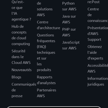
Qu’est-
re:Post
de
Python
ce que
solutions
sur AWS
Centre
l’IA
AWS
de
Java sur
agentique ?
connaissanc
Centre
AWS
Hub de
d'architecture
Présentatio
PHP sur
concepts
d’AWS
Questions
AWS
de cloud
Support
fréquentes
JavaScript
computing
(FAQ)
Obtenez
sur AWS
Sécurité
techniques
l’aide
dans le
et sur
d’experts
Cloud AWS
les
Accessibilit
Nouveautés
produits
AWS
Blogs
Rapports
Information
d'analystes
Communiqués
juridiques
de
Partenaires
presse
AWS