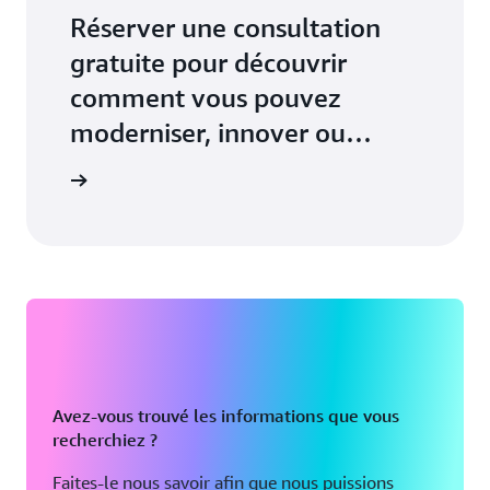
Réserver une consultation
gratuite pour découvrir
comment vous pouvez
moderniser, innover ou
mettre à l’échelle votre
un expert
entreprise
Avez-vous trouvé les informations que vous
recherchiez ?
Faites-le nous savoir afin que nous puissions