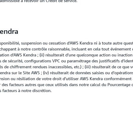
dmissible à recevoir un Crédit de service.
Kendra
sponibilité, suspension ou cessation d’AWS Kendra ni à toute autre que
s échappant à notre contrôle raisonnable, incluant en cela tout événemen
n d’AWS Kendra ; (ii) résulterait d’une quelconque action ou inaction vo
 de sécurité, configurations VPC ou paramétrage des justificatifs d’ide
s de chiffrement rendues inaccessibles, etc.) ; (iii) résulterait de ce que v
ra sur le Site AWS ; (iv) résulterait de données saisies ou d’opération
ension ou résiliation de votre droit d’utiliser AWS Kendra conformément 
ar des facteurs autres que ceux utilisés dans notre calcul du Pourcentag
facteurs à notre discrétion.