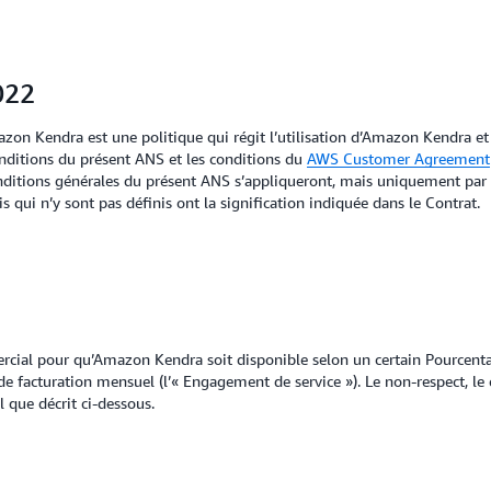
022
azon Kendra est une politique qui régit l’utilisation d’Amazon Kendra e
onditions du présent ANS et les conditions du
AWS Customer Agreement
s conditions générales du présent ANS s’appliqueront, mais uniquement pa
qui n’y sont pas définis ont la signification indiquée dans le Contrat.
rcial pour qu’Amazon Kendra soit disponible selon un certain Pourcent
e facturation mensuel (l’« Engagement de service »). Le non-respect, l
l que décrit ci-dessous.