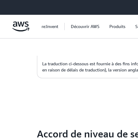
Passer au contenu principal
re:Invent
Découvrir AWS
Produits
S
La traduction ci-dessous est fournie à des fins in
en raison de délais de traduction), la version angl
Accord de niveau de 