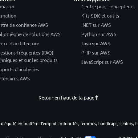
marrer
Centre pour concepteurs
rmation
Kits SDK et outils
ntre de confiance AWS
.NET sur AWS
bliothèque de solutions AWS
Python sur AWS
ntre d'architecture
Java sur AWS
estions fréquentes (FAQ)
PHP sur AWS
chniques et sur les produits
JavaScript sur AWS
pports d'analystes
rtenaires AWS
Retour en haut de la page
d’équité en matière d’emploi : minorités, femmes, handicaps, seniors, i