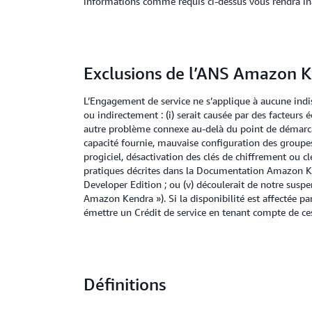
informations comme requis ci-dessus vous rendra ina
Exclusions de l’ANS Amazon 
L’Engagement de service ne s’applique à aucune indi
ou indirectement : (i) serait causée par des facteur
autre problème connexe au-delà du point de démarcatio
capacité fournie, mauvaise configuration des groupes
progiciel, désactivation des clés de chiffrement ou clé
pratiques décrites dans la Documentation Amazon Kend
Developer Edition ; ou (v) découlerait de notre susp
Amazon Kendra »). Si la disponibilité est affectée p
émettre un Crédit de service en tenant compte de ces 
Définitions