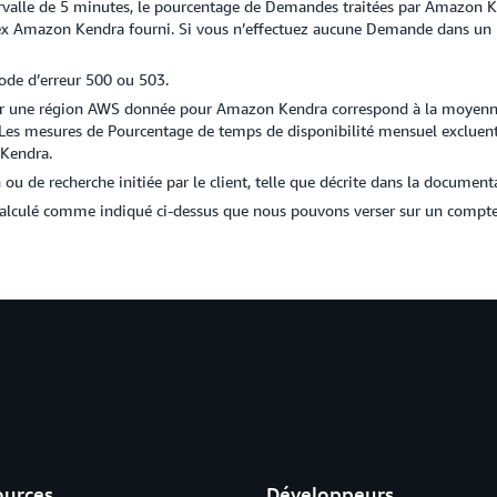
tervalle de 5 minutes, le pourcentage de Demandes traitées par Amazon
dex Amazon Kendra fourni. Si vous n’effectuez aucune Demande dans un in
ode d’erreur 500 ou 503.
ur une région AWS donnée pour Amazon Kendra correspond à la moyenne d
 Les mesures de Pourcentage de temps de disponibilité mensuel excluent 
 Kendra.
u de recherche initiée par le client, telle que décrite dans la documen
s calculé comme indiqué ci-dessus que nous pouvons verser sur un compt
ources
Développeurs