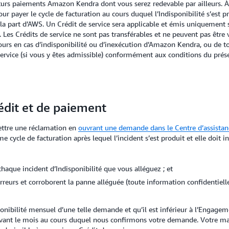
uturs paiements Amazon Kendra dont vous serez redevable par ailleurs. À
pour payer le cycle de facturation au cours duquel l’Indisponibilité s’est
 part d’AWS. Un Crédit de service sera applicable et émis uniquement si
 Les Crédits de service ne sont pas transférables et ne peuvent pas être
cours en cas d’indisponibilité ou d’inexécution d’Amazon Kendra, ou de t
e service (si vous y êtes admissible) conformément aux conditions du pré
dit et de paiement
ettre une réclamation en
ouvrant une demande dans le Centre d’assista
 cycle de facturation après lequel l’incident s’est produit et elle doit in
chaque incident d’Indisponibilité que vous alléguez ; et
urs et corroborent la panne alléguée (toute information confidentielle 
ibilité mensuel d’une telle demande et qu’il est inférieur à l’Engagemen
suivant le mois au cours duquel nous confirmons votre demande. Votre 