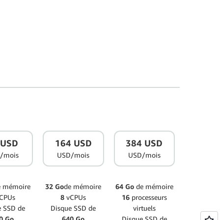
 USD
164 USD
384 USD
/mois
USD/mois
USD/mois
e mémoire
32 Go
de mémoire
64 Go
de mémoire
CPUs
8
vCPUs
16
processeurs
e SSD de
Disque SSD de
virtuels
0 Go
640 Go
Disque SSD de