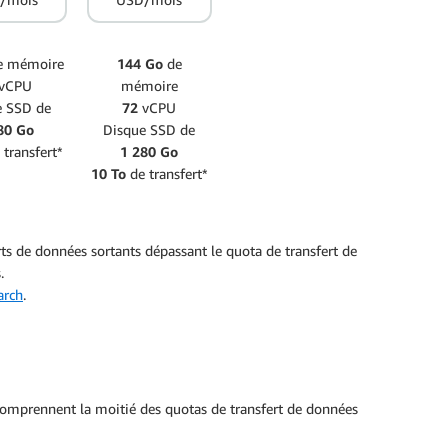
 mémoire
144 Go
de
vCPU
mémoire
e SSD de
72
vCPU
80 Go
Disque SSD de
 transfert*
1 280 Go
10 To
de transfert*
rts de données sortants dépassant le quota de transfert de
.
arch
.
e) comprennent la moitié des quotas de transfert de données