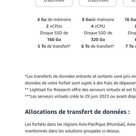
4 Go
de mémoire
8 Go
de mémoire
16 G
2
vCPUs
4
vCPU
Disque SSD de
Disque SSD de
Dis
160 Go
320 Go
5 To
de transfert*
6 To
de transfert*
7 To
d
*Les transferts de données entrants et sortants sont pris e
données de votre forfait sont sujets à des frais de dépas
** Lightsail for Research offre des serveurs virtuels et est 
***Les serveurs virtuels créés le 29 juin 2023 ou avant disp
Allocations de transfert de données :
Les forfaits dans les régions Asie-Pacifique (Mumbai), Asie
mentionnés dans les solutions groupées ci-dessus.