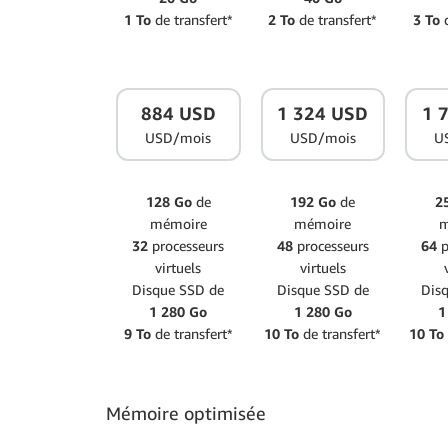
1 To
de transfert*
2 To
de transfert*
3 To
d
884 USD
1 324 USD
1 
USD/mois
USD/mois
U
128 Go
de
192 Go
de
2
mémoire
mémoire
m
32
processeurs
48
processeurs
64
p
virtuels
virtuels
Disque SSD de
Disque SSD de
Dis
1 280 Go
1 280 Go
1
9 To
de transfert*
10 To
de transfert*
10 To
Mémoire optimisée