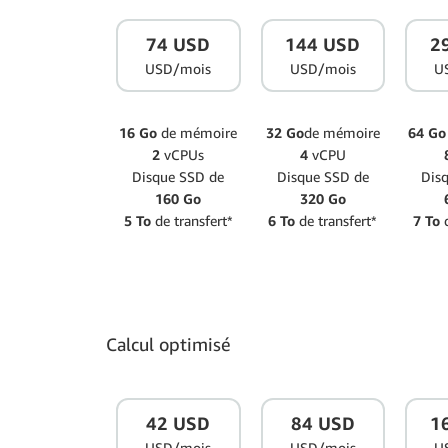
74 USD
144 USD
2
USD/mois
USD/mois
U
16 Go
de mémoire
32 Go
de mémoire
64 G
2
vCPUs
4
vCPU
Disque SSD de
Disque SSD de
Dis
160 Go
320 Go
5 To
de transfert*
6 To
de transfert*
7 To
d
Calcul optimisé
42 USD
84 USD
1
USD/mois
USD/mois
U