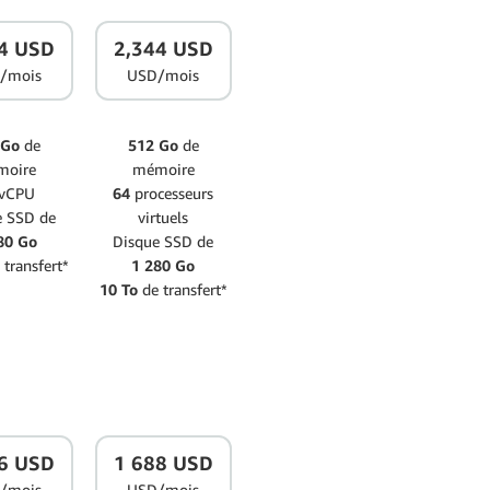
4 USD
2,344 USD
/mois
USD/mois
 Go
de
512 Go
de
moire
mémoire
vCPU
64
processeurs
e SSD de
virtuels
80 Go
Disque SSD de
 transfert*
1 280 Go
10 To
de transfert*
6 USD
1 688 USD
/mois
USD/mois