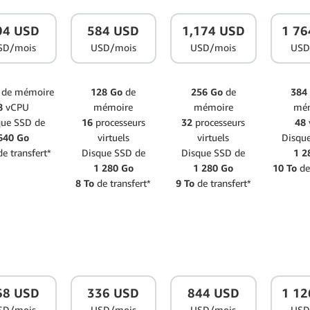
94 USD
584 USD
1,174 USD
1 76
SD/mois
USD/mois
USD/mois
USD
o
de mémoire
128 Go
de
256 Go
de
384
8
vCPU
mémoire
mémoire
mé
que SSD de
16
processeurs
32
processeurs
48
640 Go
virtuels
virtuels
Disqu
e transfert*
Disque SSD de
Disque SSD de
1 2
1 280 Go
1 280 Go
10 To
de
8 To
de transfert*
9 To
de transfert*
68 USD
336 USD
844 USD
1 12
SD/mois
USD/mois
USD/mois
USD