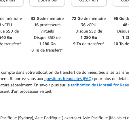
o
de mémoire
32 Go
de mémoire
72 Go
de mémoire
96 Go
de
8
vCPU
16
processeurs
36
vCPU
48
que SSD de
virtuels
Disque SSD de
Disqu
640 Go
Disque SSD de
1 280 Go
1 2
e transfert*
1 280 Go
9 To
de transfert*
10 To
de
8 To
de transfert*
n compte dans votre allocation de transfert de données. Seuls les transfe
sement. Reportez-vous aux
questions fréquentes (FAQ)
pour plus de détails
facturé séparément. En savoir plus sur la
tarification de Lightsail for Rese
osent d’un processeur virtuel.
-Pacifique (Sydney), Asie-Pacifique (Jakarta) et Asie-Pacifique (Malaisi