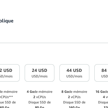
blique
2 USD
24 USD
44 USD
84
SD/mois
USD/mois
USD/mois
USD
de mémoire
4 Go
de mémoire
8 Go
de mémoire
16 Go
d
vCPUs***
2
vCPUs
2
vCPUs
4
v
que SSD de
Disque SSD de
Disque SSD de
Disqu
60 Go
80 Go
160 Go
32