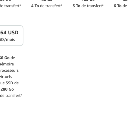
e transfert*
4 To
de transfert*
5 To
de transfert*
6 To
de 
764 USD
SD/mois
56 Go
de
émoire
rocesseurs
virtuels
que SSD de
 280 Go
de transfert*