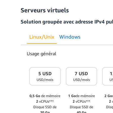
Serveurs virtuels
Solution groupée avec adresse IPv4 pu
Linux/Unix
Windows
Usage général
5 USD
7 USD
1
USD/mois
USD/mois
U
0,5 Go
de mémoire
1 Go
de mémoire
2 Go
2
vCPUs***
2
vCPUs***
2
Disque SSD de
Disque SSD de
Dis
20 Go
40 Go