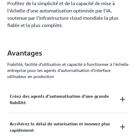
Profitez de la simplicité et de la capacité de mise à
l’échelle d’une automatisation optimisée par l’IA,
soutenue par l’infrastructure cloud mondiale la plus
fiable et la plus complète.
Avantages
Fiabilité, facilité d’utilisation et capacité à fonctionner à l’échelle
entreprise pour les agents d’automatisation d’interface
utilisateur en production
Créez des agents d’automatisation d’une grande
fiabilité
Nova Act automatise les flux de travail répétitifs
Accélérez le délai de valorisation et innovez plus
rapidement
dans le navigateur avec une grande fiabilité, exécute