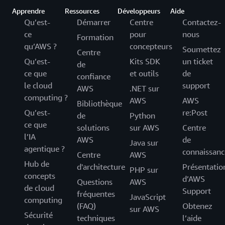
Apprendre
Ressources
Développeurs
Aide
Qu’est-
Démarrer
Centre
Contactez-
ce
pour
nous
Formation
qu’AWS ?
concepteurs
Soumettez
Centre
Qu’est-
Kits SDK
un ticket
de
ce que
et outils
de
confiance
le cloud
support
AWS
.NET sur
computing ?
AWS
AWS
Bibliothèque
Qu’est-
re:Post
de
Python
ce que
solutions
sur AWS
Centre
l’IA
AWS
de
Java sur
agentique ?
connaissanc
Centre
AWS
Hub de
d'architecture
Présentatio
PHP sur
concepts
d’AWS
Questions
AWS
de cloud
Support
fréquentes
JavaScript
computing
(FAQ)
Obtenez
sur AWS
Sécurité
techniques
l’aide