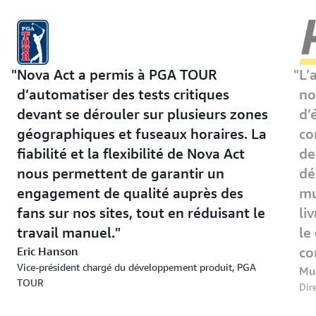
en
de
ingérant
l’interface
automatiquement
utilisateur
les
données
Nova Act a permis à PGA TOUR
structurées.
L’
d’automatiser des tests critiques
no
devant se dérouler sur plusieurs zones
d’
géographiques et fuseaux horaires. La
co
fiabilité et la flexibilité de Nova Act
de
nous permettent de garantir un
dé
engagement de qualité auprès des
mu
fans sur nos sites, tout en réduisant le
li
travail manuel.
le
Eric Hanson
co
Vice-président chargé du développement produit, PGA
Mu
TOUR
Dire