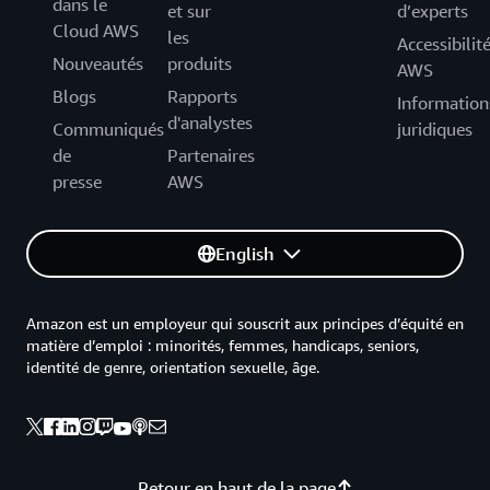
dans le
et sur
d’experts
Cloud AWS
les
Accessibilit
Nouveautés
produits
AWS
Blogs
Rapports
Information
d'analystes
Communiqués
juridiques
de
Partenaires
presse
AWS
English
Amazon est un employeur qui souscrit aux principes d’équité en
matière d’emploi : minorités, femmes, handicaps, seniors,
identité de genre, orientation sexuelle, âge.
Retour en haut de la page