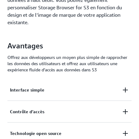
données à haut débit. Vous pouvez également
personnaliser Storage Browser for S3 en fonction du
design et de l’image de marque de votre application
existante.
Avantages
Offrez aux développeurs un moyen plus simple de rapprocher
les données des utilisateurs et offrez aux utilisateurs une
expérience fluide d’accès aux données dans S3
Interface simple
Fournissez à vos utilisateurs finaux une interface
Contrôle d'accès
graphique simple pour les données stockées dans
Amazon S3 directement depuis vos propres
Vous pouvez contrôler l’accès à vos données en
applications, sans code personnalisé.
Technologie open source
fonction de l’identité de votre utilisateur final à