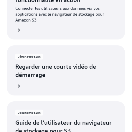
Connecter les utilisateurs aux données via vos
applications avec le navigateur de stockage pour
Amazon S3
 le blog
Démonstration
Regarder une courte vidéo de
démarrage
a vidéo
Documentation
Guide de l’utilisateur du navigateur
de stockage pour S3