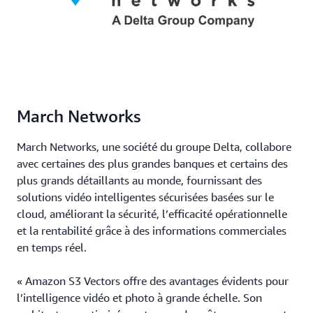
prototype
la
socle
à
fo
de
la
un
données
production.
op
rentable
de
pour
co
stocker
et
et
un
récupérer
March Networks
ré
des
ex
vecteurs.
de
March Networks, une société du groupe Delta, collabore
re
avec certaines des plus grandes banques et certains des
plus grands détaillants au monde, fournissant des
solutions vidéo intelligentes sécurisées basées sur le
cloud, améliorant la sécurité, l’efficacité opérationnelle
et la rentabilité grâce à des informations commerciales
en temps réel.
« Amazon S3 Vectors offre des avantages évidents pour
l’intelligence vidéo et photo à grande échelle. Son