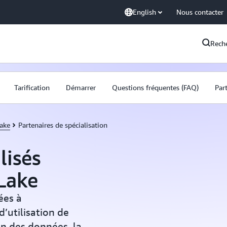
English
Nous contacter
Rech
Tarification
Démarrer
Questions fréquentes (FAQ)
Par
ake
Partenaires de spécialisation
lisés
Lake
ées à
’utilisation de
on des données, la