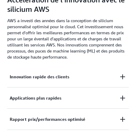
silicium AWS
AWS a investi des années dans la conception de silicium
personnalisé optimisé pour le cloud. Cet investissement nous
permet d'offrir les meilleures performances en termes de prix
pour un large éventail d'applications et de charges de travail
utilisant les services AWS. Nos innovations comprennent des
processus, des puces de machine learning (ML) et des produits
de stockage haute performance.
Innovation rapide des clients
AWS a réimaginé la virtualisation avec AWS Nitro
Applications plus rapides
System, qui constitue la base de notre infrastructure
informatique moderne. En transférant les
Le silicium AWS offre des performances accrues
Rapport prix/performances optimisé
fonctionnalités logicielles vers du matériel dédié, le
pour mettre à l’échelle en fonction des besoins de
silicium conçu par AWS nous donne la possibilité de
vos applications. Les instances Amazon EC2 basées
fournir rapidement de nouvelles instances et