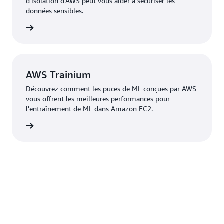
d'isolation d'AWS peut vous aider à sécuriser les
données sensibles.
oir plus
AWS Trainium
Découvrez comment les puces de ML conçues par AWS
vous offrent les meilleures performances pour
l'entraînement de ML dans Amazon EC2.
oir plus