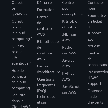
Qu’est-
Démarrer
Centre
Contactez-
ce
pour
nous
Formation
qu’AWS ?
concepteurs
Soumettez
Centre
Qu’est-
Kits SDK
un ticket
de
ce que
et outils
de
confiance
le cloud
support
AWS
.NET sur
computing ?
AWS
AWS
Bibliothèque
Qu’est-
re:Post
de
Python
ce que
solutions
sur AWS
Centre
l’IA
AWS
de
Java sur
agentique ?
connaissanc
Centre
AWS
Hub de
d'architecture
Présentatio
PHP sur
concepts
d’AWS
Questions
AWS
de cloud
Support
fréquentes
JavaScript
computing
(FAQ)
Obtenez
sur AWS
Sécurité
techniques
l’aide
dans le
et sur
d’experts
Cloud AWS