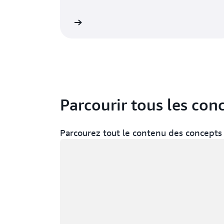
qui se limite à des entrées préprogrammées
où les utilisateurs saisissent ou prononcent
des commandes prédéterminées. Elle peut
tionnelle, cliquez ici
reconnaître tous les types de saisie vocale et
textuelle, imiter les interactions humaines,
comprendre les requêtes dans différentes
langues et y répondre.
Parcourir tous les co
Parcourez tout le contenu des concepts 
Chargement