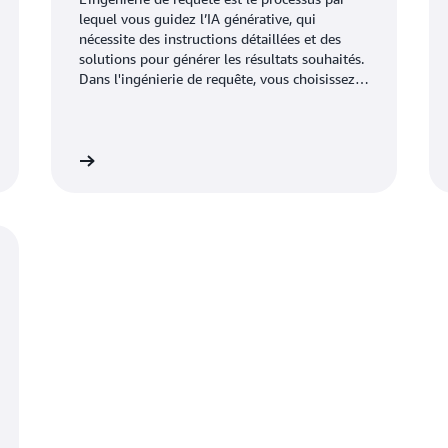
lequel vous guidez l’IA générative, qui
nécessite des instructions détaillées et des
solutions pour générer les résultats souhaités.
Dans l'ingénierie de requête, vous choisissez
les formats, les phrases, les mots et les
symboles les plus appropriés pour aider l'IA à
interagir plus efficacement avec vos
utilisateurs. Les ingénieurs de requête font
 cliquez ici
En savoir plus sur l’IA générative ici
appel à la créativité et aux essais et erreurs
pour créer une collection de textes d’entrée, de
sorte que l’IA générative d’une application
fonctionne comme prévu.