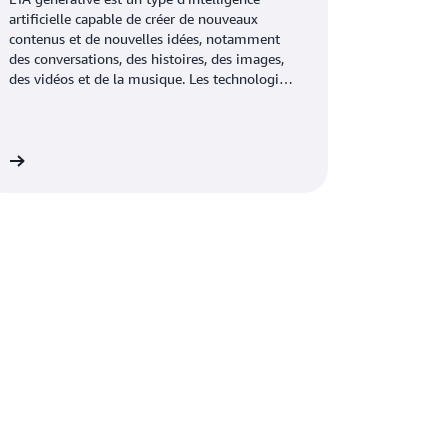
artificielle capable de créer de nouveaux
contenus et de nouvelles idées, notamment
des conversations, des histoires, des images,
des vidéos et de la musique. Les technologies
d'IA tentent d'imiter l'intelligence humaine
dans des tâches informatiques non
traditionnelles telles que la reconnaissance
d'images, le traitement du langage naturel
 »
(NLP) et la traduction. L'IA générative peut être
entraînée pour apprendre le langage humain,
les langages de programmation ou tout autre
sujet complexe. Elle réutilise les données
d'entraînement pour résoudre de nouveaux
problèmes. L’IA générative à diverses fins,
telles que les chatbots, la création multimédia
ainsi que le développement et la conception
de produits.