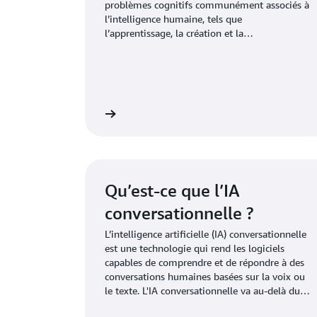
problèmes cognitifs communément associés à
l’intelligence humaine, tels que
l’apprentissage, la création et la
reconnaissance des images. Les entreprises
modernes collectent de gros volumes de
données provenant de sources diverses, telles
que des capteurs intelligents, du contenu
généré par les humains, des outils de
igence artificielle ici
Pour en savoir plus sur l’ingénierie de requête,
surveillance et des journaux système.
L'objectif de l'IA est de créer des systèmes
d'auto-apprentissage qui tirent leur
signification des données. L’IA peut ensuite
appliquer ces connaissances pour résoudre de
Qu’est-ce que l’IA
nouveaux problèmes de manière similaire à
celle des humains.
conversationnelle ?
L’intelligence artificielle (IA) conversationnelle
est une technologie qui rend les logiciels
capables de comprendre et de répondre à des
conversations humaines basées sur la voix ou
le texte. L'IA conversationnelle va au-delà du
traditionnel dialogue humain avec un logiciel,