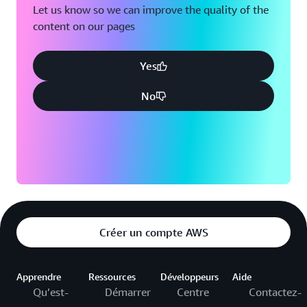
Let us know so we can improve the quality of the
content on our pages
Yes
No
Créer un compte AWS
Apprendre
Ressources
Développeurs
Aide
Qu’est-
Démarrer
Centre
Contactez-