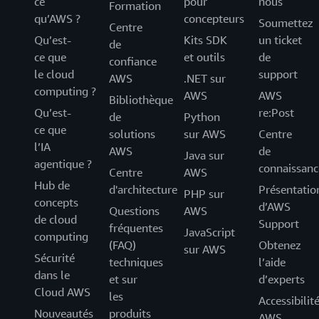
ce
pour
nous
Formation
qu’AWS ?
concepteurs
Soumettez
Centre
Qu’est-
Kits SDK
un ticket
de
ce que
et outils
de
confiance
le cloud
support
AWS
.NET sur
computing ?
AWS
AWS
Bibliothèque
Qu’est-
re:Post
de
Python
ce que
solutions
sur AWS
Centre
l’IA
AWS
de
Java sur
agentique ?
connaissanc
Centre
AWS
Hub de
d'architecture
Présentatio
PHP sur
concepts
d’AWS
Questions
AWS
de cloud
Support
fréquentes
JavaScript
computing
(FAQ)
Obtenez
sur AWS
Sécurité
techniques
l’aide
dans le
et sur
d’experts
Cloud AWS
les
Accessibilit
Nouveautés
produits
AWS