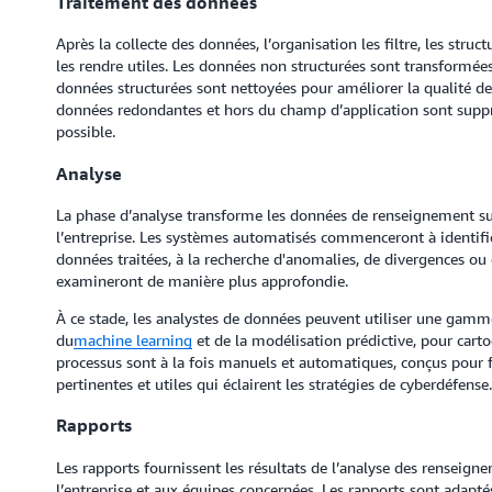
Traitement des données
Après la collecte des données, l’organisation les filtre, les struct
les rendre utiles. Les données non structurées sont transformées
données structurées sont nettoyées pour améliorer la qualité d
données redondantes et hors du champ d’application sont suppr
possible.
Analyse
La phase d’analyse transforme les données de renseignement su
l’entreprise. Les systèmes automatisés commenceront à identifie
données traitées, à la recherche d'anomalies, de divergences ou 
examineront de manière plus approfondie.
À ce stade, les analystes de données peuvent utiliser une gamme
du
machine learning
et de la modélisation prédictive, pour cart
processus sont à la fois manuels et automatiques, conçus pour 
pertinentes et utiles qui éclairent les stratégies de cyberdéfense.
Rapports
Les rapports fournissent les résultats de l’analyse des renseig
l’entreprise et aux équipes concernées. Les rapports sont adapté