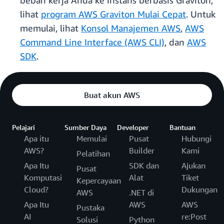
beban kerja Anda ke instans berbasis Graviton,
lihat
program AWS Graviton Mulai Cepat
. Untuk
memulai, lihat
Konsol Manajemen AWS
,
AWS
Command Line Interface (AWS CLI)
, dan
AWS
SDK
.
Buat akun AWS
Pelajari
Sumber Daya
Developer
Bantuan
Apa itu
Memulai
Pusat
Hubungi
AWS?
Builder
Kami
Pelatihan
Apa Itu
SDK dan
Ajukan
Pusat
Komputasi
Alat
Tiket
Kepercayaan
Cloud?
Dukungan
AWS
.NET di
Apa Itu
AWS
AWS
Pustaka
AI
re:Post
Solusi
Python