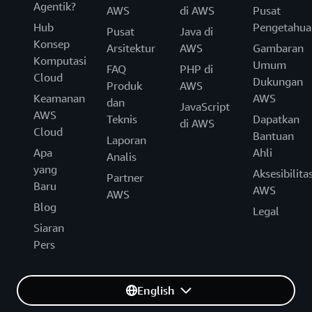
Agentik?
AWS
di AWS
Pusat
Hub
Pengetahua
Pusat
Java di
Konsep
Arsitektur
AWS
Gambaran
Komputasi
Umum
FAQ
PHP di
Cloud
Dukungan
Produk
AWS
Keamanan
AWS
dan
JavaScript
AWS
Teknis
Dapatkan
di AWS
Cloud
Bantuan
Laporan
Apa
Ahli
Analis
yang
Aksesibilita
Partner
Baru
AWS
AWS
Blog
Legal
Siaran
Pers
English