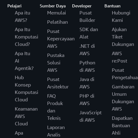
Pelajari
Sumber Daya
Developer
Bantuan
Apa itu
Memulai
Pusat
Hubungi
AWS?
Builder
Kami
Pelatihan
Apa Itu
SDK dan
Ajukan
Pusat
Komputasi
Alat
Tiket
Kepercayaan
Cloud?
Dukungan
AWS
.NET di
Apa Itu
AWS
AWS
Pustaka
AI
re:Post
Solusi
Python
Agentik?
AWS
di AWS
Pusat
Hub
Pengetahua
Pusat
Java di
Konsep
Arsitektur
AWS
Gambaran
Komputasi
Umum
FAQ
PHP di
Cloud
Dukungan
Produk
AWS
Keamanan
AWS
dan
JavaScript
AWS
Teknis
Dapatkan
di AWS
Cloud
Bantuan
Laporan
Apa
Ahli
Analis