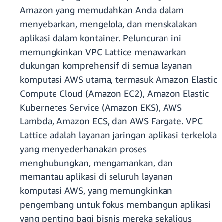
Amazon yang memudahkan Anda dalam
menyebarkan, mengelola, dan menskalakan
aplikasi dalam kontainer. Peluncuran ini
memungkinkan VPC Lattice menawarkan
dukungan komprehensif di semua layanan
komputasi AWS utama, termasuk Amazon Elastic
Compute Cloud (Amazon EC2), Amazon Elastic
Kubernetes Service (Amazon EKS), AWS
Lambda, Amazon ECS, dan AWS Fargate. VPC
Lattice adalah layanan jaringan aplikasi terkelola
yang menyederhanakan proses
menghubungkan, mengamankan, dan
memantau aplikasi di seluruh layanan
komputasi AWS, yang memungkinkan
pengembang untuk fokus membangun aplikasi
yang penting bagi bisnis mereka sekaligus