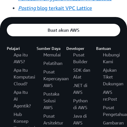
Posting
blog terkait VPC Lattice
Buat akun AWS
Pelajari
Sumber Daya
Developer
Bantuan
Apa itu
Memulai
Pusat
Hubungi
AWS?
Builder
Kami
Pelatihan
Apa Itu
SDK dan
Ajukan
Pusat
Komputasi
Alat
Tiket
Kepercayaan
Cloud?
Dukungan
AWS
.NET di
Apa Itu
AWS
AWS
Pustaka
AI
re:Post
Solusi
Python
Agentik?
AWS
di AWS
Pusat
Hub
Pengetahua
Pusat
Java di
Konsep
Arsitektur
AWS
Gambaran