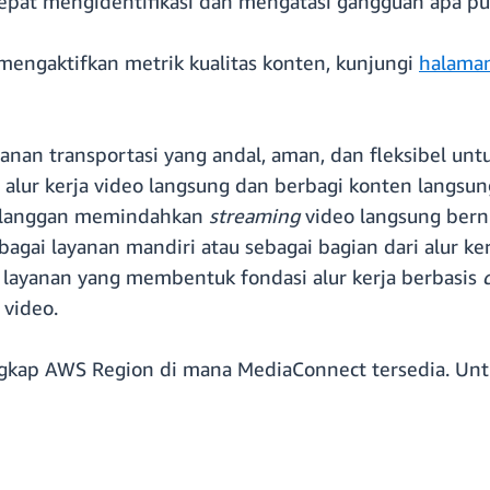
pat mengidentifikasi dan mengatasi gangguan apa pu
mengaktifkan metrik kualitas konten, kunjungi
halama
nan transportasi yang andal, aman, dan fleksibel un
alur kerja video langsung dan berbagi konten langs
elanggan memindahkan
streaming
video langsung bernil
agai layanan mandiri atau sebagai bagian dari alur ke
n layanan yang membentuk fondasi alur kerja berbasis
video.
ngkap AWS Region di mana MediaConnect tersedia. Un