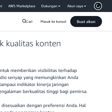
mi
AWS Marketplace
Dukungan
Akun saya
Buat akun
Cari
Masuk ke konsol
 kualitas konten
tuk memberikan visibilitas terhadap
n audio senyap yang memungkinkan Anda
mpaui indikator kinerja jaringan
galaman berkualitas tinggi bagi pemirsa.
g disesuaikan dengan preferensi Anda. Hal