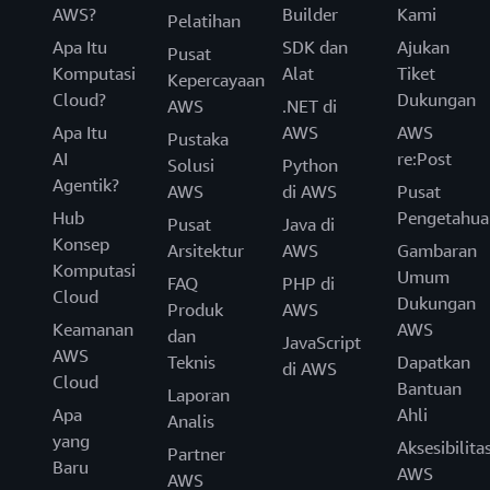
AWS?
Builder
Kami
Pelatihan
Apa Itu
SDK dan
Ajukan
Pusat
Komputasi
Alat
Tiket
Kepercayaan
Cloud?
Dukungan
AWS
.NET di
Apa Itu
AWS
AWS
Pustaka
AI
re:Post
Solusi
Python
Agentik?
AWS
di AWS
Pusat
Hub
Pengetahua
Pusat
Java di
Konsep
Arsitektur
AWS
Gambaran
Komputasi
Umum
FAQ
PHP di
Cloud
Dukungan
Produk
AWS
Keamanan
AWS
dan
JavaScript
AWS
Teknis
Dapatkan
di AWS
Cloud
Bantuan
Laporan
Apa
Ahli
Analis
yang
Aksesibilita
Partner
Baru
AWS
AWS