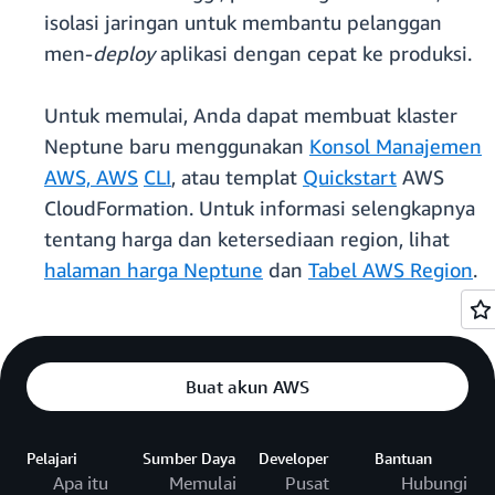
isolasi jaringan untuk membantu pelanggan
men-
deploy
aplikasi dengan cepat ke produksi.
Untuk memulai, Anda dapat membuat klaster
Neptune baru menggunakan
Konsol Manajemen
AWS, AWS
CLI
, atau templat
Quickstart
AWS
CloudFormation. Untuk informasi selengkapnya
tentang harga dan ketersediaan region, lihat
halaman harga Neptune
dan
Tabel AWS Region
.
Buat akun AWS
Pelajari
Sumber Daya
Developer
Bantuan
Apa itu
Memulai
Pusat
Hubungi