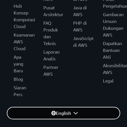
Hub
Pengetahua
Pusat
Java di
Konsep
Arsitektur
AWS
Gambaran
Komputasi
Umum
FAQ
PHP di
Cloud
Dukungan
Produk
AWS
Keamanan
AWS
dan
JavaScript
AWS
Teknis
Dapatkan
di AWS
Cloud
Bantuan
Laporan
Apa
Ahli
Analis
yang
Aksesibilita
Partner
Baru
AWS
AWS
Blog
Legal
Siaran
Pers
English