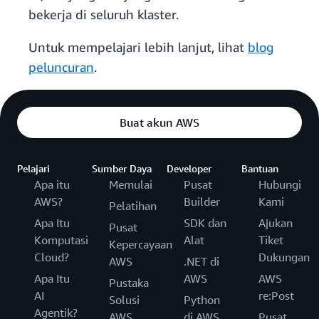
bekerja di seluruh klaster.
Untuk mempelajari lebih lanjut, lihat
blog
peluncuran
.
Buat akun AWS
Pelajari
Sumber Daya
Developer
Bantuan
Apa itu
Memulai
Pusat
Hubungi
AWS?
Builder
Kami
Pelatihan
Apa Itu
SDK dan
Ajukan
Pusat
Komputasi
Alat
Tiket
Kepercayaan
Cloud?
Dukungan
AWS
.NET di
Apa Itu
AWS
AWS
Pustaka
AI
re:Post
Solusi
Python
Agentik?
AWS
di AWS
Pusat