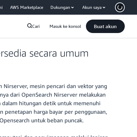
mi
AWS Marketplace
Dukungan
Akun saya
Buat akun
Cari
Masuk ke konsol
ersedia secara umum
Nirserver, mesin pencari dan vektor yang
nya dari OpenSearch Nirserver melakukan
a dalam hitungan detik untuk memenuhi
 dan penetapan harga bayar per penggunaan,
 Opensearch untuk beban puncak.