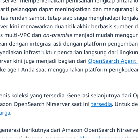
Nirserver memperkenalkan pemisahan lengkap antara k
rarti pelanggan dapat meningkatkan dan mengurangi k
ntas rendah sambil tetap siap siaga menghadapi lonja
er kini menawarkan dua titik akhir berbasis sumber daya
as multi-VPC dan
on-premise
menjadi mudah menggunak
rkan dengan integrasi asli dengan platform pengemba
iakan infrastruktur pencarian langsung dari ling
rver kini juga menjadi bagian dari
OpenSearch Agent S
 agen Anda saat menggunakan platform pengkodean p
nis koleksi yang tersedia. Generasi selanjutnya dari O
zon OpenSearch Nirserver saat ini
tersedia
. Untuk d
arga
.
generasi berikutnya dari Amazon OpenSearch Nirserver