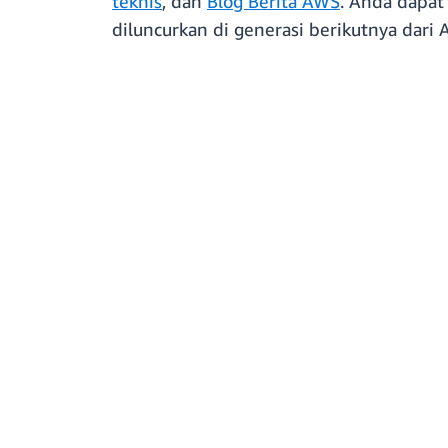
teknis
, dan
Blog Berita AWS
. Anda dapa
diluncurkan di generasi berikutnya dari