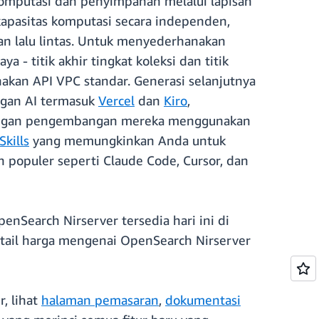
omputasi dan penyimpanan melalui lapisan
apasitas komputasi secara independen,
kan lalu lintas. Untuk menyederhanakan
 - titik akhir tingkat koleksi dan titik
an API VPC standar. Generasi selanjutnya
ngan AI termasuk
Vercel
dan
Kiro
,
kungan pengembangan mereka menggunakan
kills
yang memungkinkan Anda untuk
opuler seperti Claude Code, Cursor, dan
penSearch Nirserver tersedia hari ini di
etail harga mengenai OpenSearch Nirserver
, lihat
halaman pemasaran
,
dokumentasi