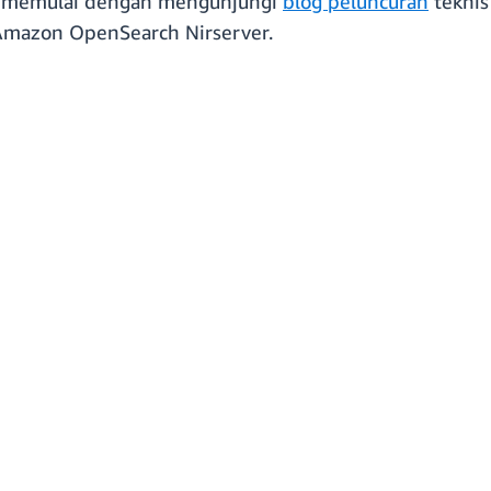
t memulai dengan mengunjungi
blog peluncuran
teknis
 Amazon OpenSearch Nirserver.