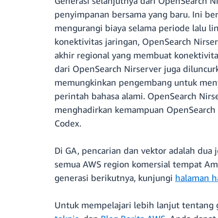
Generasi selanjutnya dari OpenSearch 
penyimpanan bersama yang baru. Ini be
mengurangi biaya selama periode lalu li
konektivitas jaringan, OpenSearch Nirserv
akhir regional yang membuat konektivit
dari OpenSearch Nirserver juga diluncu
memungkinkan pengembang untuk menyed
perintah bahasa alami. OpenSearch Nirse
menghadirkan kemampuan OpenSearch ke
Codex.
Di GA, pencarian dan vektor adalah dua je
semua AWS region komersial tempat Ama
generasi berikutnya, kunjungi
halaman h
Untuk mempelajari lebih lanjut tentang 