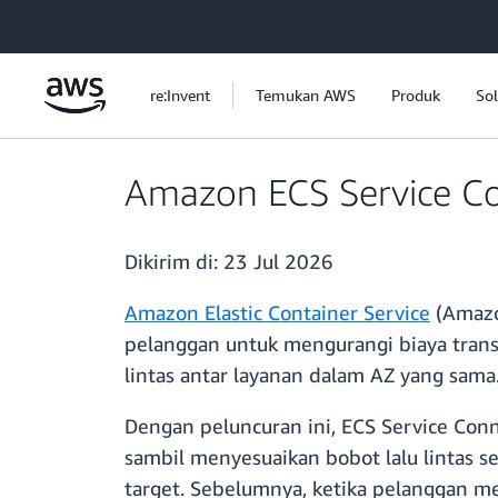
a11y-skip-to-main-content
re:Invent
Temukan AWS
Produk
Sol
Amazon ECS Service Co
Dikirim di:
23 Jul 2026
Amazon Elastic Container Service
(Amazo
pelanggan untuk mengurangi biaya transf
lintas antar layanan dalam AZ yang sama
Dengan peluncuran ini, ECS Service Conn
sambil menyesuaikan bobot lalu lintas s
target. Sebelumnya, ketika pelanggan me