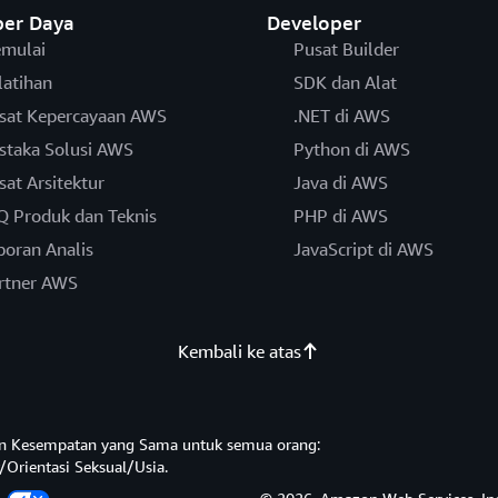
er Daya
Developer
mulai
Pusat Builder
latihan
SDK dan Alat
sat Kepercayaan AWS
.NET di AWS
staka Solusi AWS
Python di AWS
sat Arsitektur
Java di AWS
Q Produk dan Teknis
PHP di AWS
poran Analis
JavaScript di AWS
rtner AWS
Kembali ke atas
n Kesempatan yang Sama untuk semua orang:
/Orientasi Seksual/Usia.