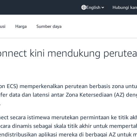
English
Hubungi ka
usi
Harga
Sumber daya
nnect kini mendukung perutea
n ECS) memperkenalkan perutean berbasis zona untu
er data dan latensi antar Zona Ketersediaan (AZ) den
.
ect secara istimewa merutekan permintaan ke titik ak
ecara dinamis sebagai skala titik akhir untuk memper
ndistribusikan aplikasi mereka di berbagai AZ untuk m