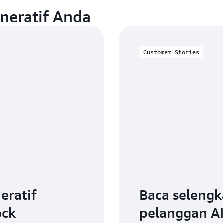
eneratif Anda
Customer Stories
eratif
Baca selengk
ock
pelanggan AI