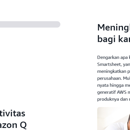
Mening
bagi k
Dengarkan apa k
Smartsheet, ya
meningkatkan p
perusahaan. Mu
nyata hingga me
generatif AWS 
produknya dan m
ivitas
azon Q