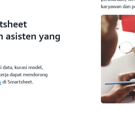
karyawan dan p
tsheet
 asisten yang
i data, kurasi model,
 kerja dapat mendorong
s
di Smartsheet.