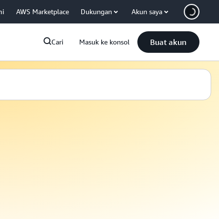
mi
AWS Marketplace
Dukungan
Akun saya
Buat akun
Cari
Masuk ke konsol