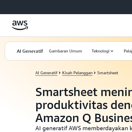
a11y-skip-to-main-content
AI Generatif
Gambaran Umum
Teknologi
Pela
AI Generatif
Kisah Pelanggan
Smartsheet
Smartsheet meni
produktivitas de
Amazon Q Busine
AI generatif AWS memberdayakan 