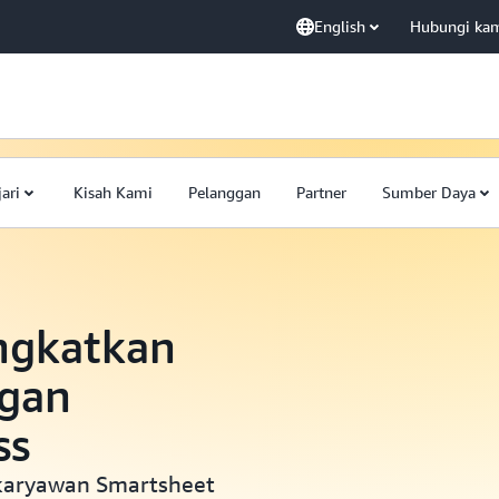
English
Hubungi ka
jari
Kisah Kami
Pelanggan
Partner
Sumber Daya
ngkatkan
ngan
ss
karyawan Smartsheet