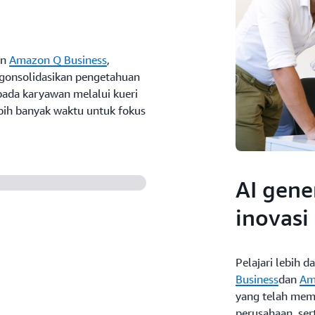
an
Amazon Q Business
,
ngonsolidasikan pengetahuan
pada karyawan melalui kueri
bih banyak waktu untuk fokus
AI gen
inovasi
Pelajari lebih
Business
dan
Am
yang telah mem
perusahaan, se