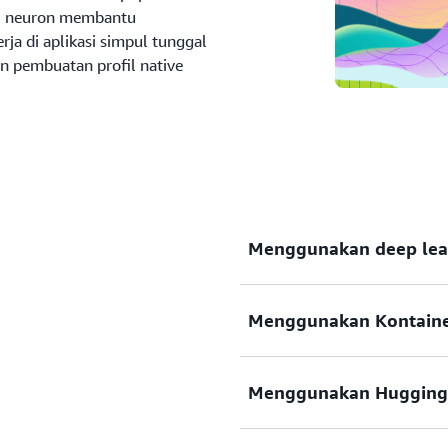
ofil neuron membantu
ja di aplikasi simpul tunggal
n pembuatan profil native
Menggunakan deep lea
Menggunakan Kontaine
Neuron Deep Learning Ama
dikonfigurasi sebelumnya 
dan pustaka yang bermanfa
Menggunakan Hugging
dan menjalankan inferensi 
model dengan cepa
Deploy
DLAMIs merampingkan alur
Containers (Neuron DLC) y
yang menghilangkan kerumi
kerangka kerja yang diopti