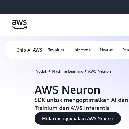
a11y-skip-to-main-content
Chip AI AWS
Neuron
Trainium
Inferentia
Pen
Produk
Machine Learning
AWS Neuron
AWS Neuron
SDK untuk mengoptimalkan AI dan 
Trainium dan AWS Inferentia
Mulai menggunakan AWS Neuron