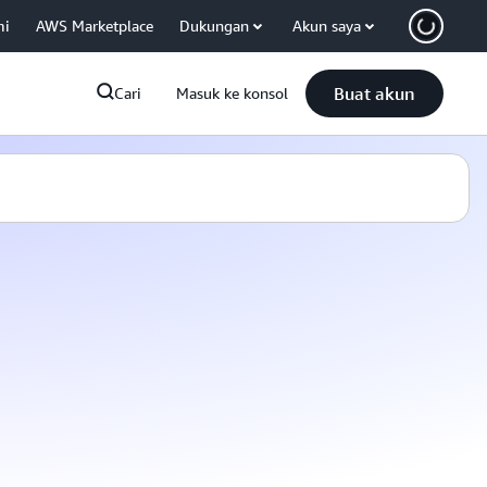
mi
AWS Marketplace
Dukungan
Akun saya
Buat akun
Cari
Masuk ke konsol