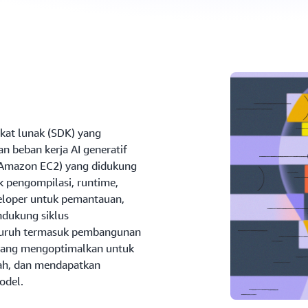
at lunak (SDK) yang
n beban kerja AI generatif
(Amazon EC2) yang didukung
k pengompilasi, runtime,
eveloper untuk pemantauan,
ndukung siklus
luruh termasuk pembangunan
 yang mengoptimalkan untuk
dah, dan mendapatkan
odel.