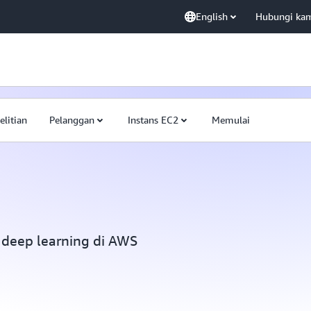
English
Hubungi ka
elitian
Pelanggan
Instans EC2
Memulai
deep learning di AWS