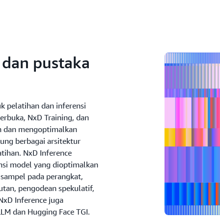
i dan pustaka
 pelatihan dan inferensi
erbuka, NxD Training, dan
an dan mengoptimalkan
kung berbagai arsitektur
atihan. NxD Inference
nsi model yang dioptimalkan
n sampel pada perangkat,
tan, pengodean spekulatif,
 NxD Inference juga
vLLM dan Hugging Face TGI.