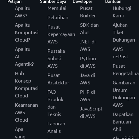
Pelajari
Sumber Daya
Developer
Bantuan
Apa itu
Memulai
Pusat
Hubungi
AWS?
Builder
Kami
Pelatihan
Apa Itu
SDK dan
Ajukan
Pusat
Komputasi
Alat
Tiket
Kepercayaan
Cloud?
Dukungan
AWS
.NET di
Apa Itu
AWS
AWS
Pustaka
AI
re:Post
Solusi
Python
Agentik?
AWS
di AWS
Pusat
Hub
Pengetahua
Pusat
Java di
Konsep
Arsitektur
AWS
Gambaran
Komputasi
Umum
FAQ
PHP di
Cloud
Dukungan
Produk
AWS
Keamanan
AWS
dan
JavaScript
AWS
Teknis
Dapatkan
di AWS
Cloud
Bantuan
Laporan
Apa
Ahli
Analis
yang
Aksesibilita