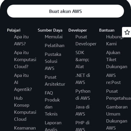
Buat akun AWS
Pelajari
Sumber Daya
Developer
Bantuan
Apa itu
Memulai
Pusat
Hubungi
AWS?
Developer
Kami
Pelatihan
Apa itu
SDK
Ajukan
Pustaka
Komputasi
&amp;
Tiket
Solusi
Cloud?
Alat
Dukungan
AWS
Apa itu
.NET di
AWS
Pusat
AI
AWS
re:Post
Arsitektur
Agentik?
Python
Pusat
FAQ
Hub
di AWS
Pengetahua
Produk
Konsep
dan
Java di
Gambaran
Komputasi
Teknis
AWS
Umum
Cloud
Dukungan
Laporan
PHP di
Keamanan
AWS
Analis
AWS