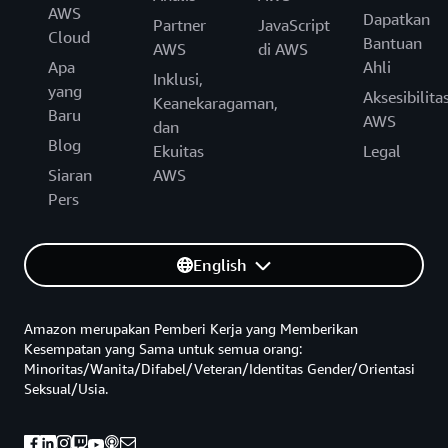
AWS
Dapatkan
Partner
JavaScript
Cloud
Bantuan
AWS
di AWS
Apa
Ahli
Inklusi,
yang
Aksesibilita
Keanekaragaman,
Baru
AWS
dan
Blog
Ekuitas
Legal
Siaran
AWS
Pers
English
Amazon merupakan Pemberi Kerja yang Memberikan
Kesempatan yang Sama untuk semua orang:
Minoritas/Wanita/Difabel/Veteran/Identitas Gender/Orientasi
Seksual/Usia.