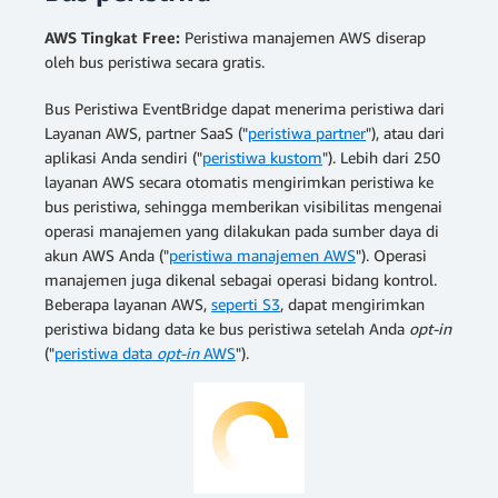
AWS Tingkat Free:
Peristiwa manajemen AWS diserap
oleh bus peristiwa secara gratis.
Bus Peristiwa EventBridge dapat menerima peristiwa dari
Layanan AWS, partner SaaS ("
peristiwa partner
"), atau dari
aplikasi Anda sendiri ("
peristiwa kustom
"). Lebih dari 250
layanan AWS secara otomatis mengirimkan peristiwa ke
bus peristiwa, sehingga memberikan visibilitas mengenai
operasi manajemen yang dilakukan pada sumber daya di
akun AWS Anda ("
peristiwa manajemen AWS
"). Operasi
manajemen juga dikenal sebagai operasi bidang kontrol.
Beberapa layanan AWS,
seperti S3
, dapat mengirimkan
peristiwa bidang data ke bus peristiwa setelah Anda
opt-in
("
peristiwa data
opt-in
AWS
").