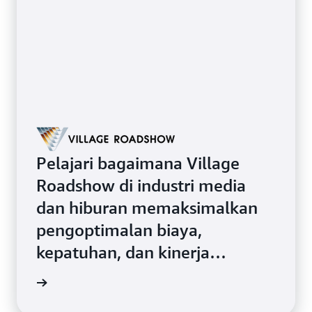
Pelajari bagaimana Village
Roadshow di industri media
dan hiburan memaksimalkan
pengoptimalan biaya,
kepatuhan, dan kinerja
aplikasinya menggunakan AWS
 di sini
Managed Services.