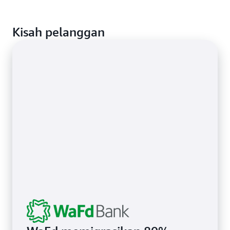
Kisah pelanggan