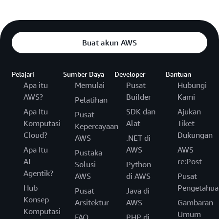
Buat akun AWS
Pelajari
Sumber Daya
Developer
Bantuan
Apa itu
Memulai
Pusat
Hubungi
AWS?
Builder
Kami
Pelatihan
Apa Itu
SDK dan
Ajukan
Pusat
Komputasi
Alat
Tiket
Kepercayaan
Cloud?
Dukungan
AWS
.NET di
Apa Itu
AWS
AWS
Pustaka
AI
re:Post
Solusi
Python
Agentik?
AWS
di AWS
Pusat
Hub
Pengetahua
Pusat
Java di
Konsep
Arsitektur
AWS
Gambaran
Komputasi
Umum
FAQ
PHP di