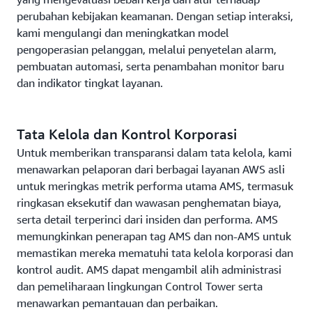
perubahan kebijakan keamanan. Dengan setiap interaksi,
kami mengulangi dan meningkatkan model
pengoperasian pelanggan, melalui penyetelan alarm,
pembuatan automasi, serta penambahan monitor baru
dan indikator tingkat layanan.
Tata Kelola dan Kontrol Korporasi
Untuk memberikan transparansi dalam tata kelola, kami
menawarkan pelaporan dari berbagai layanan AWS asli
untuk meringkas metrik performa utama AMS, termasuk
ringkasan eksekutif dan wawasan penghematan biaya,
serta detail terperinci dari insiden dan performa. AMS
memungkinkan penerapan tag AMS dan non-AMS untuk
memastikan mereka mematuhi tata kelola korporasi dan
kontrol audit. AMS dapat mengambil alih administrasi
dan pemeliharaan lingkungan Control Tower serta
menawarkan pemantauan dan perbaikan.