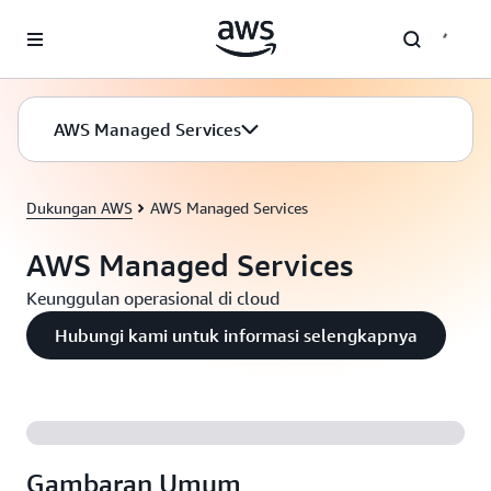
a11y-skip-to-main-content
AWS Managed Services
Dukungan AWS
AWS Managed Services
AWS Managed Services
Keunggulan operasional di cloud
Hubungi kami untuk informasi selengkapnya
Gambaran Umum