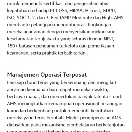
untuk memenuhi sertifikasi dan pengesahan atas
kepatuhan terhadap PCI-DSS, HIPAA, HiTrust, GDPR,
ISO, SOC 1, 2, dan 3, FedRAMP Moderate dan High. AMS
membantu pelanggan mengonfigurasi lingkungan
mereka agar aman dengan menyediakan mekanisme
keselamatan teruji waktu yang selaras dengan NIST,
150+ batasan pengaman terkelola dan pemeriksaan
keamanan, serta praktik terbaik terkini.
Manajemen Operasi Terpusat
Lanskap cloud terus yang berkembang dan mengikuti
ancaman keamanan baru dapat memakan waktu,
berbiaya mahal, dan memerlukan banyak talenta cloud.
AMS meningkatkan kemampuan operasional pelanggan
kami dan berkembang untuk memenuhi kebutuhan
mereka yang terus berubah. Model pengoperasian AMS
didasarkan pada mekanisme pembelajaran berkelanjutan
yang mengevaluasi beban kerja dan alur terhadap