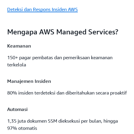
Deteksi dan Respons Insiden AWS
Mengapa AWS Managed Services?
Keamanan
150+ pagar pembatas dan pemeriksaan keamanan
terkelola
Manajemen Insiden
80% insiden terdeteksi dan diberitahukan secara proaktif
Automasi
1,35 juta dokumen SSM dieksekusi per bulan, hingga
97% otomatis