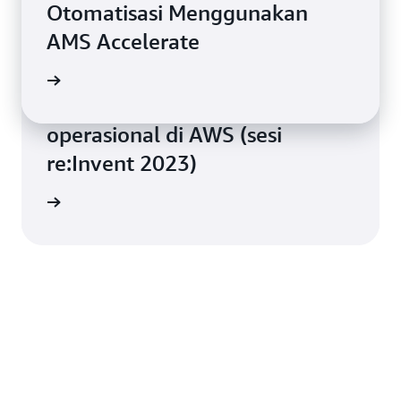
Otomatisasi Menggunakan
AMS Accelerate
Jalur McDonald's untuk
 di sini
mengamankan keunggulan
operasional di AWS (sesi
re:Invent 2023)
di sini.