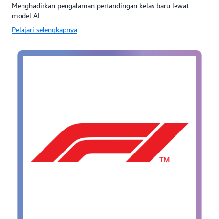
Menghadirkan pengalaman pertandingan kelas baru lewat
model AI
Pelajari selengkapnya