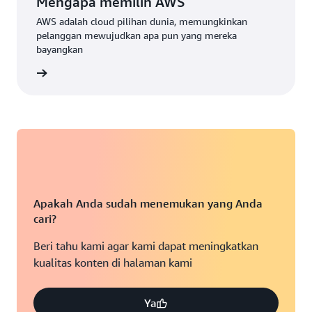
Mengapa memilih AWS
AWS adalah cloud pilihan dunia, memungkinkan
pelanggan mewujudkan apa pun yang mereka
bayangkan
gkapnya
Apakah Anda sudah menemukan yang Anda
cari?
Beri tahu kami agar kami dapat meningkatkan
kualitas konten di halaman kami
Ya