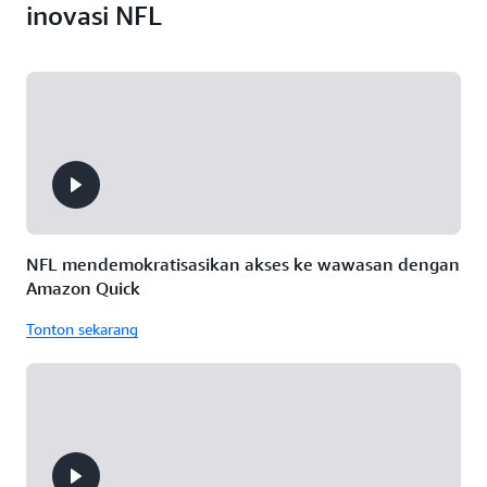
inovasi NFL
NFL mendemokratisasikan akses ke wawasan dengan
Amazon Quick
Tonton sekarang