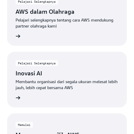
Pelajari Selengkapnya
AWS dalam Olahraga
Pelajari selengkapnya tentang cara AWS mendukung
partner olahraga kami
gkapnya
Pelajari Selengkapnya
Inovasi AI
Membantu organisasi dari segala ukuran melesat lebih
jauh, lebih cepat bersama AWS
gkapnya
Memulai